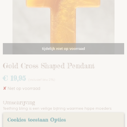
tijdelijk niet op voorraad
Gold Cross Shaped Pendant
€ 19,95
(inclusief btw 21%)
✘
Niet op voorraad
Omschrijving
Teething bling is een veilige bijtring waarmee hippe moeders
gemakkelijk de pijn van doorkomende tandjes kunnen verzachten.
Cookies toestaan Opties
Teething bling staat bekend om zijn veilige, effectieve bijtringen
zonder schadelijke chemicaliën. Baby's kunnen heerlijk en op een