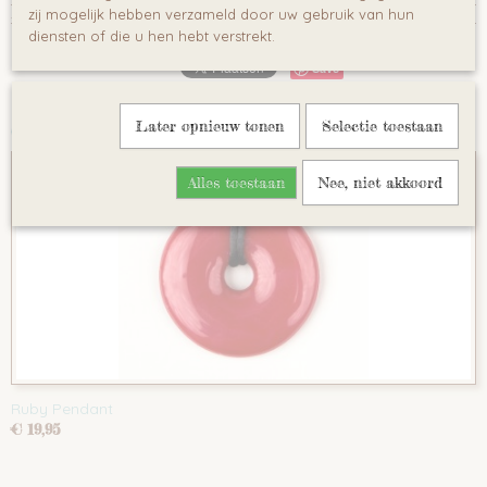
Reacties
zij mogelijk hebben verzameld door uw gebruik van hun
diensten of die u hen hebt verstrekt.
Save
Later opnieuw tonen
Selectie toestaan
Ook interessant
Alles toestaan
Nee, niet akkoord
Ruby Pendant
€ 19,95