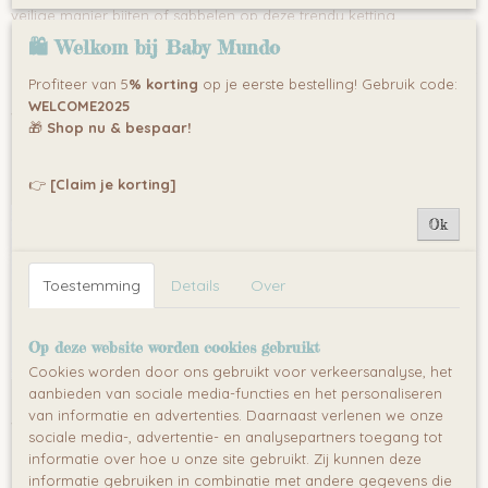
veilige manier bijten of sabbelen op deze trendy ketting.
🛍 Welkom bij Baby Mundo
De Teething Bling ® Hangers zijn gemaakt van de dezelfde silicone
als de meeste bijtringen. Onze producten bevatten geen schadelijke
Profiteer van 5
% korting
op je eerste bestelling! Gebruik code:
chemicaliën zoals ftalaten, BPA's, PVC's, of latex en alle Hangers zijn
WELCOME2025
voorzien van een klikkende sluiting als extra veiligheidsmaatregel.
🎁
Shop nu & bespaar!
De hangers zijn voorzien van een CE-markering (wat betekent dat
deze voldoen aan de strenge Europese veiligheidsnormen) en alle
materialen zijn goedgekeurd.
👉
[Claim je korting]
Ok
Toestemming
Details
Over
Op deze website worden cookies gebruikt
Cookies worden door ons gebruikt voor verkeersanalyse, het
aanbieden van sociale media-functies en het personaliseren
Let op: Gebruik de Teething Bling alleen onder toezicht van een
van informatie en advertenties. Daarnaast verlenen we onze
volwassene. Deze Hangers zijn bedoeld om door volwassenen
sociale media-, advertentie- en analysepartners toegang tot
gedragen te worden . Gelieve deze niet om de nek van uw kind te
informatie over hoe u onze site gebruikt. Zij kunnen deze
hangen
informatie gebruiken in combinatie met andere gegevens die