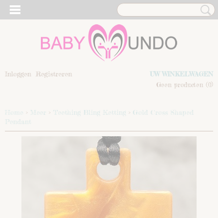
Inloggen
Registreren
UW WINKELWAGEN
Geen producten
(0)
Home
>
Meer
>
Teething Bling Ketting
>
Gold Cross Shaped
Pendant