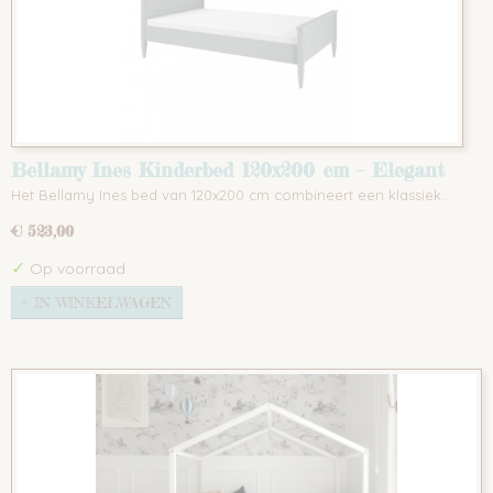
Bellamy Ines Kinderbed 120x200 cm – Elegant
Wit of Neutraal Grijs – Tijdloos Design voor
Het Bellamy Ines bed van 120x200 cm combineert een klassiek…
Kinder- en Tienerkamers
€ 523,00
✓
Op voorraad
IN WINKELWAGEN