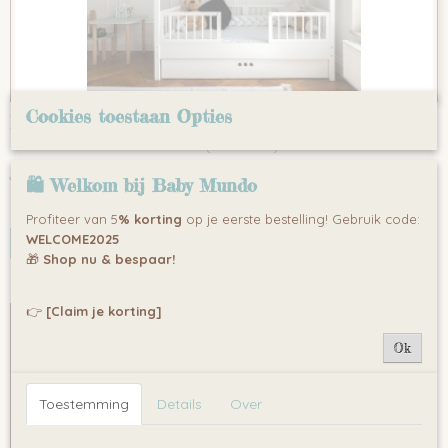
Cookies toestaan Opties
Dream Nest Snow Huisbed 80x160 cm met
Bedhekken – Wit Kinderbed van Hout
Het Dream Nest Snow huisbed (80x160 cm) is een unieke en…
€ 399,00
€ 499,00
🛍 Welkom bij Baby Mundo
✓
Op voorraad
Profiteer van 5
% korting
op je eerste bestelling! Gebruik code:
WELCOME2025
IN WINKELWAGEN
🎁
Shop nu & bespaar!
👉
[Claim je korting]
Ok
Toestemming
Details
Over