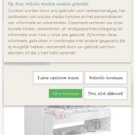
Op deze website worden cookies gebruikt
Cookies worden door ons gebruikt voor verkeersanalyse, het
aanbieden van sociale media-functies en het personaliseren
van informatie en advertenties. Daarnaast verlenen we onze
Vipack Alex complete kinderkamer 3 delige
sociale media-, advertentie- en analysepartners toegang tot
Super stoere uitstraling! Deze tienerkamer is vervaardigd…
informatie over hoe u onze site gebruikt. Zij kunnen deze
informatie gebruiken in combinatie met andere gegevens die
€ 2.559,00
zij mogelijk hebben verzameld door uw gebruik van hun
diensten of die u hen hebt verstrekt.
✓
Op voorraad
IN WINKELWAGEN
Later opnieuw tonen
Selectie toestaan
Alles toestaan
Nee, niet akkoord