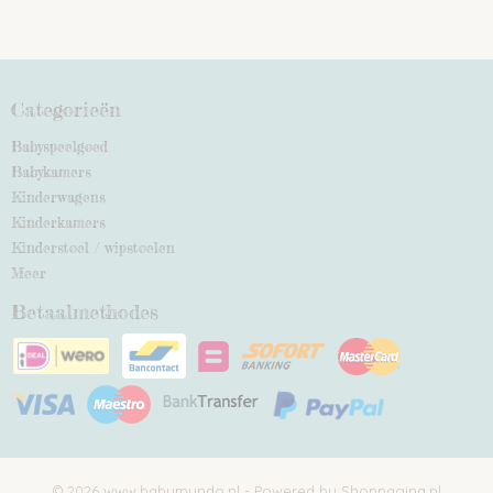
Categorieën
Babyspeelgoed
Babykamers
Kinderwagens
Kinderkamers
Kinderstoel / wipstoelen
Meer
Betaalmethodes
© 2026 www.babymundo.nl - Powered by Shoppagina.nl