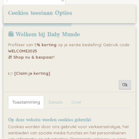
Cookies toestaan Opties
IN WINKELWAGEN
🛍 Welkom bij Baby Mundo
Omschrijving
Teething bling is een veilige bijtring waarmee hippe moeders
Profiteer van 5
% korting
op je eerste bestelling! Gebruik code:
gemakkelijk de pijn van doorkomende tandjes kunnen verzachten.
WELCOME2025
Teething bling staat bekend om zijn veilige, effectieve bijtringen
🎁
Shop nu & bespaar!
zonder schadelijke chemicaliën. Baby's kunnen heerlijk en op een
veilige manier bijten of sabbelen op deze trendy ketting.
👉
[Claim je korting]
De Teething Bling ® Hangers zijn gemaakt van de dezelfde silicone
als de meeste bijtringen. Onze producten bevatten geen schadelijke
Ok
chemicaliën zoals ftalaten, BPA's, PVC's, of latex en alle Hangers zijn
voorzien van een klikkende sluiting als extra veiligheidsmaatregel.
De hangers zijn voorzien van een CE-markering (wat betekent dat
Toestemming
Details
Over
deze voldoen aan de strenge Europese veiligheidsnormen) en alle
materialen zijn goedgekeurd.
Op deze website worden cookies gebruikt
Cookies worden door ons gebruikt voor verkeersanalyse, het
aanbieden van sociale media-functies en het personaliseren