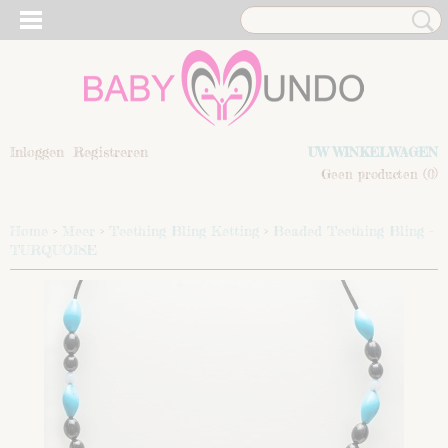
Inloggen
Registreren
UW WINKELWAGEN
Geen producten
(0)
Home
>
Meer
>
Teething Bling Ketting
>
Beaded Teething Bling -
TURQUOISE