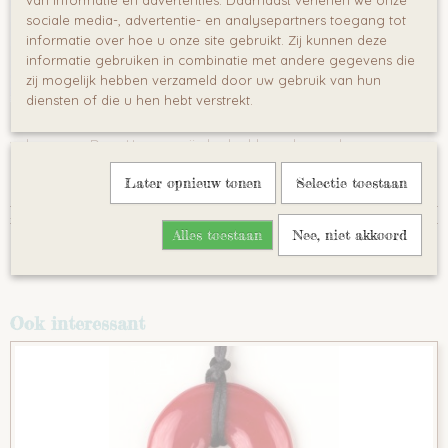
van informatie en advertenties. Daarnaast verlenen we onze
sociale media-, advertentie- en analysepartners toegang tot
informatie over hoe u onze site gebruikt. Zij kunnen deze
informatie gebruiken in combinatie met andere gegevens die
zij mogelijk hebben verzameld door uw gebruik van hun
diensten of die u hen hebt verstrekt.
Let op: Gebruik de Teething Bling alleen onder toezicht van een
volwassene. Deze Hangers zijn bedoeld om door volwassenen
gedragen te worden . Gelieve deze niet om de nek van uw kind te
Later opnieuw tonen
Selectie toestaan
hangen
Reacties
Alles toestaan
Nee, niet akkoord
Save
Ook interessant