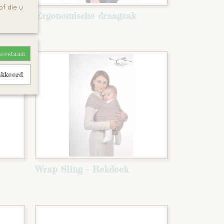
f die u
Ergonomische draagzak
toestaan
akkoord
Wrap Sling - Rekdoek