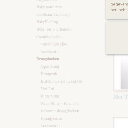
gegevens 
Baby manicure
Aqua 
hen hebt 
oprolbaar traphekje
BabyKleding
Buik- en sluitbanden
Campingbedden
Campingbedjes
Accessoires
Draagdoeken
Aqua Sling
Draagzak
Ergonomische draagzak
Mei Tai
Mei T
Ring Sling
Wrap Sling - Rekdoek
Geweven draagdoeken
Draagjassen
Accessoires