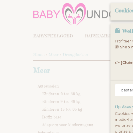
Cookie
🛍 Wel
BABYSPEELGOED
BABYKAMERS
KI
Profiteer
🎁
Shop n
Home
>
Meer
>
Draagdoeken
👉
[Claim
Meer
Autostoelen
Toest
Kinderen 0 tot 36 kg
Kinderen 9 tot 36 kg
Op deze 
Kinderen 15 tot 36 kg
Cookies w
Isofix base
media-fun
Adapters voor kinderwagens
we onze s
u onze si
babywalkers