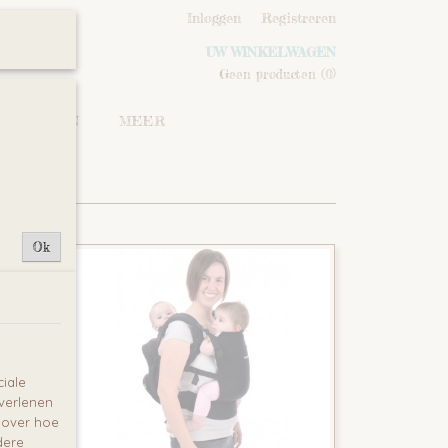
Inloggen
Registreren
UW WINKELWAGEN
Geen producten
(0)
IPSTOELEN
MEER
Ok
iale
 verlenen
e over hoe
dere