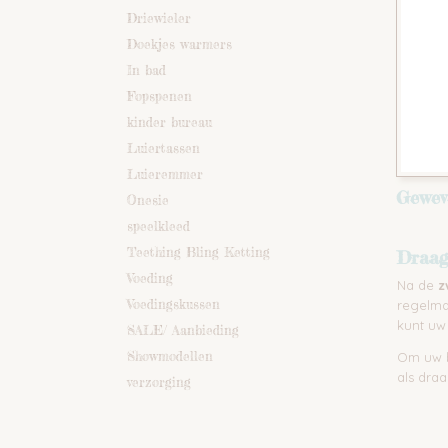
Driewieler
Doekjes warmers
In bad
Fopspenen
kinder bureau
Luiertassen
Luieremmer
Gewev
Onesie
speelkleed
Teething Bling Ketting
Draag
Voeding
Na de
z
Voedingskussen
regelmat
kunt uw
SALE/ Aanbieding
Showmodellen
Om uw b
als dra
verzorging