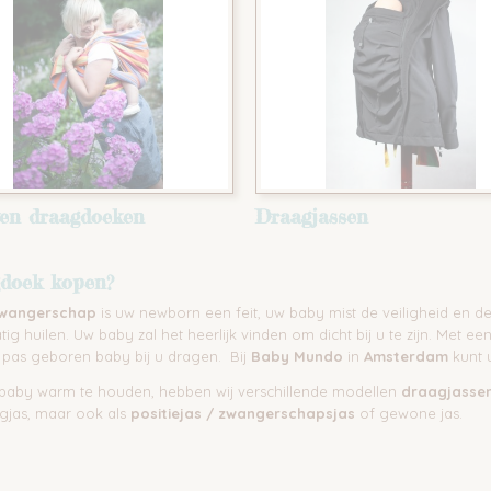
en draagdoeken
Draagjassen
doek kopen?
wangerschap
is uw newborn een feit, uw baby mist de veiligheid en
ig huilen. Uw baby zal het heerlijk vinden om dicht bij u te zijn. Met ee
 pas geboren baby bij u dragen. Bij
Baby Mundo
in
Amsterdam
kunt 
aby warm te houden, hebben wij verschillende modellen
draagjasse
agjas, maar ook als
positiejas / zwangerschapsjas
of gewone jas.