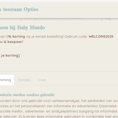
Home
Over ons
Klantenservice
Algemene voorwaarden
s toestaan Opties
kom bij Baby Mundo
NDERWAGENS
KINDERKAMERS
KINDERSTOEL / W
 van 5
% korting
op je eerste bestelling! Gebruik code:
WELCOME2025
u & bespaar!
 je korting]
emming
Details
Over
website worden cookies gebruikt
orden door ons gebruikt voor verkeersanalyse, het aanbieden van soc
cties en het personaliseren van informatie en advertenties. Daarnaast
ociale media-, advertentie- en analysepartners toegang tot informati
te gebruikt. Zij kunnen deze informatie gebruiken in combinatie met an