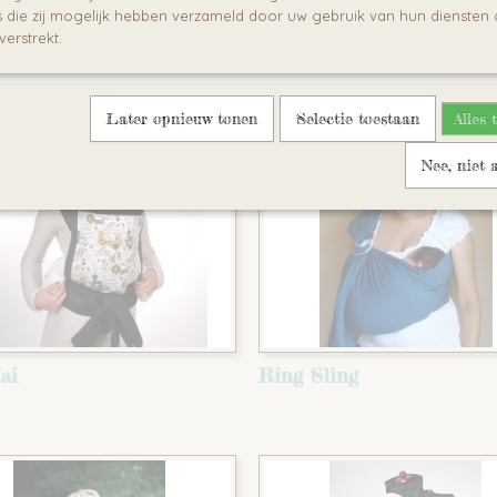
die zij mogelijk hebben verzameld door uw gebruik van hun diensten o
Sling
Draagzak
verstrekt.
Later opnieuw tonen
Selectie toestaan
Alles 
Nee, niet 
ai
Ring Sling