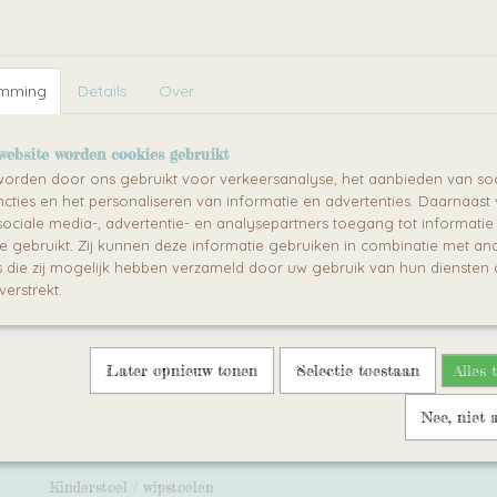
emming
Details
Over
kinderbed eenpersoonsbed
TIPI BED 70X140CM W
0cm inclusief lade en
I combinatie bestaat uit het
Het peuterbed (70 x 140 cm) van de
website worden cookies gebruikt
de TIPI bed (90…
collectie is…
orden door ons gebruikt voor verkeersanalyse, het aanbieden van soc
0
€ 193,00
cties en het personaliseren van informatie en advertenties. Daarnaast
ociale media-, advertentie- en analysepartners toegang tot informati
te gebruikt. Zij kunnen deze informatie gebruiken in combinatie met an
die zij mogelijk hebben verzameld door uw gebruik van hun diensten o
verstrekt.
Later opnieuw tonen
Selectie toestaan
Alles 
Nee, niet 
Kinderstoel / wipstoelen