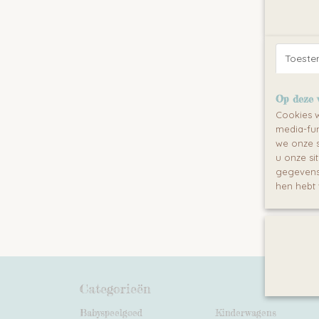
Toest
Tipi 
90x20
Deze TIP
Op deze 
tent
verhoog
Cookies w
€ 583,0
media-fun
we onze s
u onze si
gegevens 
hen hebt 
Categorieën
Babyspeelgoed
Kinderwagens