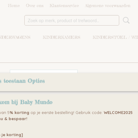
Home
Over ons
Klantenservice
Algemene voorwaarden
NDERWAGENS
KINDERKAMERS
KINDERSTOEL / W
r op:
s toestaan Opties
kom bij Baby Mundo
 van 5
% korting
op je eerste bestelling! Gebruik code:
WELCOME2025
u & bespaar!
 je korting]