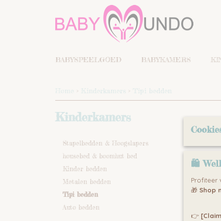
BABYSPEELGOED
BABYKAMERS
KI
Home
>
Kinderkamers
>
Tipi bedden
Kinderkamers
Sortee
Cookie
Stapelbedden & Hoogslapers
housebed & boomhut bed
🛍 Wel
Kinder bedden
Profiteer
Metalen bedden
🎁
Shop n
Tipi bedden
Auto bedden
👉
[Claim