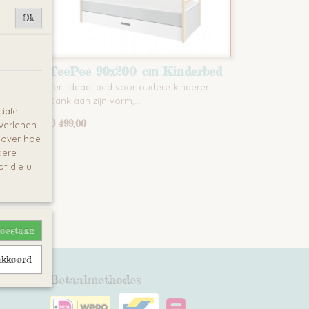
Ok
IT
TeePee 90x200 cm Kinderbed
Bellamy
 TIPI
Een ideaal bed voor oudere kinderen.
Dank aan zijn vorm,…
iale
€ 499,00
 verlenen
e over hoe
dere
f die u
toestaan
akkoord
Betaalmethodes