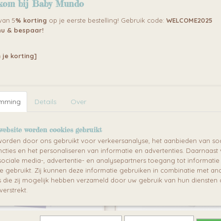
kom bij Baby Mundo
 van 5
% korting
op je eerste bestelling! Gebruik code:
WELCOME2025
u & bespaar!
LOU 3-DEURS
Ines Bellamy 3 deurs
 je korting]
INGKAST WHITE
kledingkast grey
me, driedelige kledingkast –
Zeer ruime, driedelige kledingkast
 voor…
ideaal voor…
9
€ 799,00
emming
Details
Over
website worden cookies gebruikt
orden door ons gebruikt voor verkeersanalyse, het aanbieden van soc
cties en het personaliseren van informatie en advertenties. Daarnaast
ociale media-, advertentie- en analysepartners toegang tot informati
te gebruikt. Zij kunnen deze informatie gebruiken in combinatie met an
die zij mogelijk hebben verzameld door uw gebruik van hun diensten o
verstrekt.