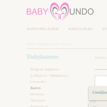
BABYSPEELGOED
BABYKAMERS
KI
Home
>
Babykamers
>
Kasten
Babykamers
Sortee
Wiegjes& babyboxen
Ledikanten / Babykamers
Commodes
Kasten
Cookie
Dressoirs
Matrassen
Beddengoed