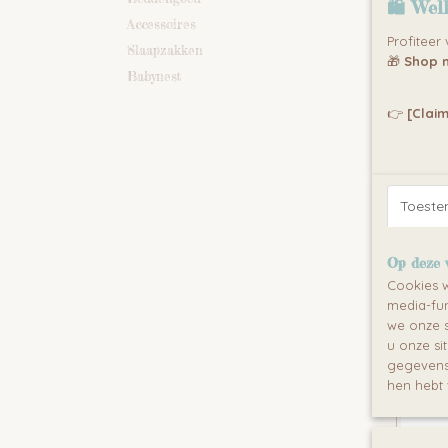
🛍 Wel
Accessoires
Profiteer
Slaapzakken
🎁
Shop n
Babynest
MARY
👉
[Claim
KLED
Zeer rui
perfect
€ 799,9
Toest
Op deze 
Cookies w
media-fun
we onze s
u onze si
gegevens 
hen hebt 