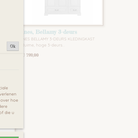
Ines, Bellamy 3-deurs
Kledingkast
 –
INES BELLAMY 3-DEURS KLEDINGKAST
Ruime, hoge 3-deurs…
Ok
€ 799,00
iale
 verlenen
e over hoe
dere
f die u