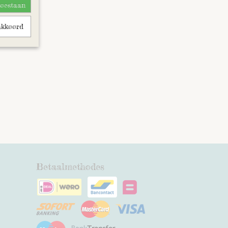
toestaan
s keerde
akkoord
Betaalmethodes