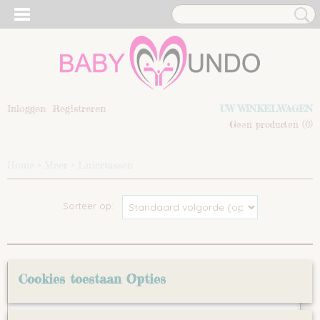
Inloggen
Registreren
UW WINKELWAGEN
Geen producten
(0)
Home
>
Meer
>
Luiertassen
Sorteer op:
Cookies toestaan Opties