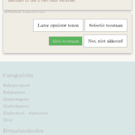
diensten of die u hen hebt verstrekt.
vuilgoed, kortom alles van de
baby
krijgt een plek in deze
vijfdelige luiertassen
.
Ook kunt u bij
Baby Mundo
terrecht voor de luxe, kleurrijke
Later opnieuw tonen
Selectie toestaan
collectie
luiertassen
van het populaire Engelse merk
Koo-di
Alles toestaan
Nee, niet akkoord
Categorieën
Babyspeelgoed
Babykamers
Kinderwagens
Kinderkamers
Kinderstoel / wipstoelen
Meer
Betaalmethodes