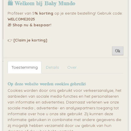
🛍 Welkom bij Baby Mundo
Profiteer van 5
% korting
op je eerste bestelling! Gebruik code:
WELCOME2025
🎁
Shop nu & bespaar!
👉
[Claim je korting]
Sensillo Luiertas Boho Multi
Ok
Een grote, ruime moedertas, perfect om te wandelen, winkelen…
€ 29,99
Toestemming
Details
Over
✘
Niet op voorraad
Op deze website worden cookies gebruikt
Cookies worden door ons gebruikt voor verkeersanalyse, het
aanbieden van sociale media-functies en het personaliseren
van informatie en advertenties. Daarnaast verlenen we onze
Luiertas kopen?
sociale media-, advertentie- en analysepartners toegang tot
informatie over hoe u onze site gebruikt. Zij kunnen deze
De vijfdelige luiertassen
zijn erg populair, omdat je werkelijk alles
informatie gebruiken in combinatie met andere gegevens die
voor de baby erin kwijt kunt als je uitgaat: ze zijn voorzien van een
zij mogelijk hebben verzameld door uw gebruik van hun
handig verschoningsmatje, thermofles, tas voor speelgoed en