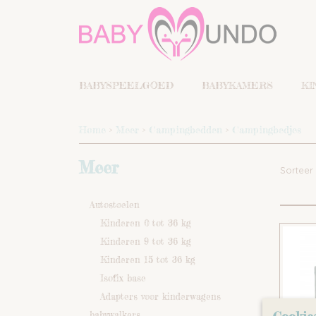
BABYSPEELGOED
BABYKAMERS
KI
Home
>
Meer
>
Campingbedden
>
Campingbedjes
Meer
Sortee
Autostoelen
Kinderen 0 tot 36 kg
Kinderen 9 tot 36 kg
Kinderen 15 tot 36 kg
Isofix base
Adapters voor kinderwagens
babywalkers