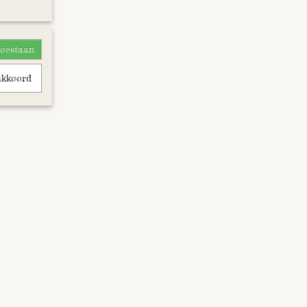
toestaan
akkoord