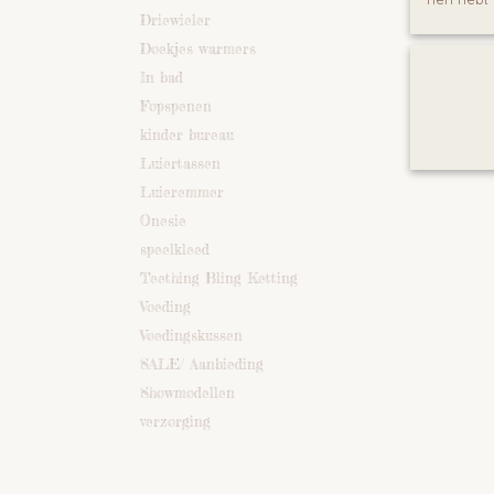
Driewieler
Doekjes warmers
In bad
Fopspenen
kinder bureau
Luiertassen
Luieremmer
Onesie
speelkleed
Teething Bling Ketting
Voeding
Voedingskussen
SALE/ Aanbieding
Showmodellen
verzorging