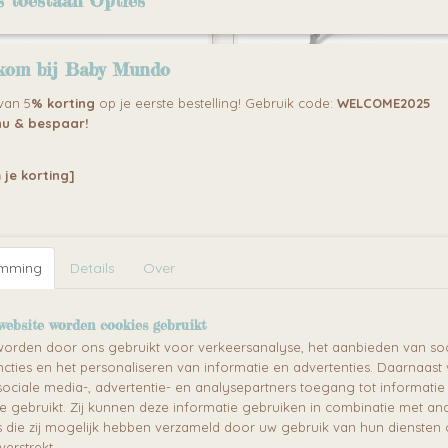
s toestaan Opties
kom bij Baby Mundo
edje Met wielen UP and
Esti-bedje: Het Beste
 van 5
% korting
op je eerste bestelling! Gebruik code:
WELCOME2025
- Bear Campingbedje
Opvouwbare Reisbedje &
u & bespaar!
en handige plek om te
Esti-bedje: Het ideale
 Bodemverhoger
Campingbed voor Baby's 
raagtaswielen voor…
reisbedje/campingbed voor baby
Peuters
 je korting]
€ 95,00
€ 139,99
emming
Details
Over
website worden cookies gebruikt
orden door ons gebruikt voor verkeersanalyse, het aanbieden van soc
cties en het personaliseren van informatie en advertenties. Daarnaast
ociale media-, advertentie- en analysepartners toegang tot informati
te gebruikt. Zij kunnen deze informatie gebruiken in combinatie met an
die zij mogelijk hebben verzameld door uw gebruik van hun diensten o
verstrekt.