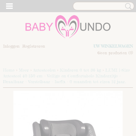
Inloggen
Registreren
UW WINKELWAGEN
Geen producten
(0)
Home
>
Meer
>
Autostoelen
>
Kinderen 0 tot 36 kg
>
LUMI i-Size
Autostoel 40–150 cm – Veilige en Comfortabele Kinderzitje -
Draaibaar – Verstelbaar – Isofix - 0 maanden tot circa 12 jaar.