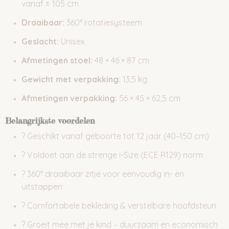
vanaf ± 105 cm
Draaibaar:
360° rotatiesysteem
Geslacht:
Unisex
Afmetingen stoel:
48 × 46 × 87 cm
Gewicht met verpakking:
13,5 kg
Afmetingen verpakking:
56 × 45 × 62,5 cm
Belangrijkste voordelen
? Geschikt vanaf geboorte tot 12 jaar (40–150 cm)
? Voldoet aan de strenge i-Size (ECE R129) norm
? 360° draaibaar zitje voor eenvoudig in- en
uitstappen
? Comfortabele bekleding & verstelbare hoofdsteun
? Groeit mee met je kind – duurzaam en economisch