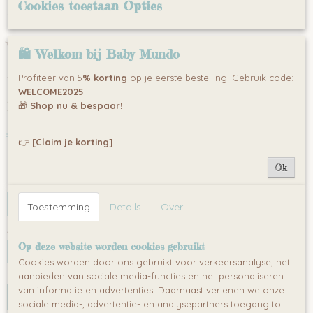
Cookies toestaan Opties
LUMI i-Size Autostoel 40–150 cm –
Veilige en Comfortabele Kinderzitje
🛍 Welkom bij Baby Mundo
- Draaibaar – Verstelbaar – Isofix - 0
Profiteer van 5
% korting
op je eerste bestelling! Gebruik code:
WELCOME2025
maanden tot circa 12 jaar.
🎁
Shop nu & bespaar!
€ 259,00
(inclusief btw 21%)
👉
[Claim je korting]
✓
Op voorraad
Ok
kleur
Toestemming
Details
Over
Aantal
Op deze website worden cookies gebruikt
Cookies worden door ons gebruikt voor verkeersanalyse, het
aanbieden van sociale media-functies en het personaliseren
van informatie en advertenties. Daarnaast verlenen we onze
IN WINKELWAGEN
sociale media-, advertentie- en analysepartners toegang tot