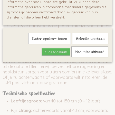
informatie over hoe u onze site gebruikt. Zij kunnen deze
Omschrijving
informatie gebruiken in combinatie met andere gegevens die
LUMI i-Size Autostoel 40–150 cm – Veiligheid, Comfort &
zij mogelijk hebben verzameld door uw gebruik van hun
Groeit Mee met je Kind
diensten of die u hen hebt verstrekt.
De LUMI i-Size autostoel is de perfecte keuze voor ouders
die veiligheid en veelzijdigheid zoeken. Geschikt vanaf de
geboorte (40 cm) tot maar liefst 12 jaar (150 cm), voldoet
Later opnieuw tonen
Selectie toestaan
deze autostoel aan de strengste ECE R129 i-Size
veiligheidsnormen. Dankzij het doordachte ontwerp groeit
Alles toestaan
Nee, niet akkoord
het stoeltje mee met je kind – van baby tot tiener.
De 360° draaifunctie maakt het makkelijk om je kind in en
uit de auto te tillen, terwijl de verstelbare rugleuning en
hoofdsteun zorgen voor ultiem comfort in elke levensfase.
Of je nu achterwaarts of voorwaarts wilt installeren, de
LUMI past zich aan jouw gezin aan.
Technische specificaties
Leeftijdsgroep:
van 40 tot 150 cm (0 – 12 jaar)
Rijrichting:
achterwaarts vanaf 40 cm, voorwaarts