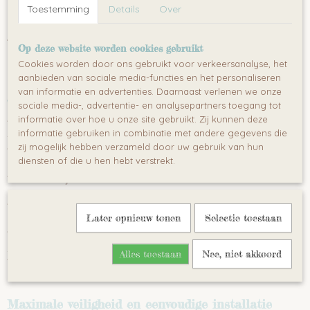
Toestemming
Details
Over
Ben je op zoek naar een veilig en comfortabel
autostoeltje voor
je kind
? De
Fortis i-Size autostoel
biedt optimale bescherming en
Op deze website worden cookies gebruikt
gemak voor kinderen van
40 cm tot 150 cm
. Dankzij de
i-Size (ECE
R129) goedkeuring
voldoet deze autostoel aan de hoogste
Cookies worden door ons gebruikt voor verkeersanalyse, het
Europese veiligheidsnormen, waardoor je zorgeloos op pad kunt.
aanbieden van sociale media-functies en het personaliseren
van informatie en advertenties. Daarnaast verlenen we onze
Waarom kiezen voor de Fortis i-Size autostoel?
sociale media-, advertentie- en analysepartners toegang tot
informatie over hoe u onze site gebruikt. Zij kunnen deze
?
360° draaibaar design
– Gemakkelijk je kind in en uit de auto
informatie gebruiken in combinatie met andere gegevens die
tillen zonder gedoe.
zij mogelijk hebben verzameld door uw gebruik van hun
?
ISOFIX + stabilisatiepoot
– Voor maximale veiligheid en
diensten of die u hen hebt verstrekt.
stabiliteit.
?
Groeit met je kind mee
– Geschikt vanaf de eerste
levensmaanden tot je kind geen autostoel meer nodig heeft.
?
Ergonomisch en comfortabel
– Inclusief een
zachte verkleiner
Later opnieuw tonen
Selectie toestaan
en een
meervoudig verstelbare hoofdsteun
.
?
4-standen kantelverstelling
– Perfect voor een ontspannen reis,
zowel achterwaarts als voorwaarts gericht.
Alles toestaan
Nee, niet akkoord
?
Duurzaam en stijlvol
– Gemaakt van hoogwaardige materialen
met een modern design.
Maximale veiligheid en eenvoudige installatie