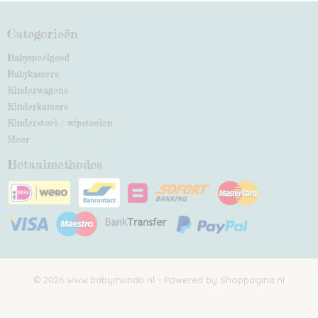
Categorieën
Babyspeelgoed
Babykamers
Kinderwagens
Kinderkamers
Kinderstoel / wipstoelen
Meer
Betaalmethodes
© 2026 www.babymundo.nl - Powered by Shoppagina.nl