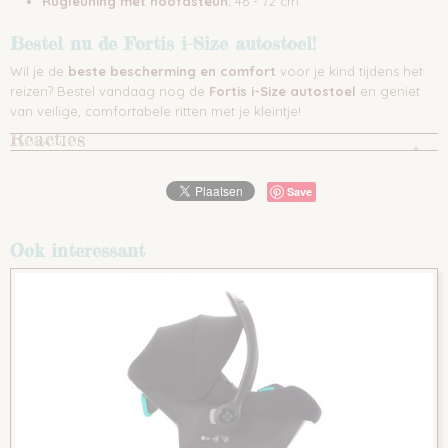
Rugleuning met hoofdsteun:
46 - 72 cm
Bestel nu de Fortis i-Size autostoel!
Wil je de
beste bescherming en comfort
voor je kind tijdens het
reizen? Bestel vandaag nog de
Fortis i-Size autostoel
en geniet
van veilige, comfortabele ritten met je kleintje!
Reacties
Save
Ook interessant