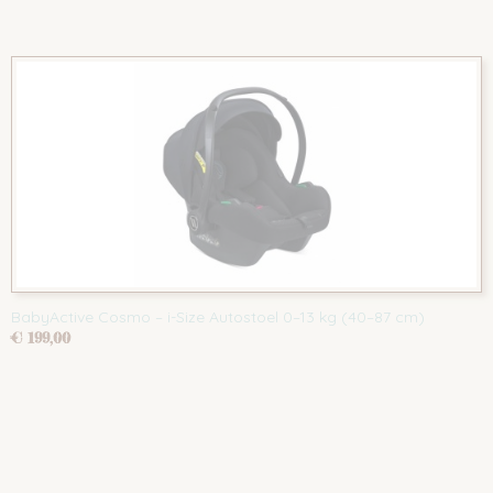
BabyActive Cosmo – i-Size Autostoel 0–13 kg (40–87 cm)
€ 199,00