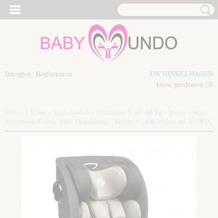
Inloggen
Registreren
UW WINKELWAGEN
Geen producten
(0)
Home
>
Meer
>
Autostoelen
>
Kinderen 0 tot 36 kg
>
Beste i-Size
Autostoel: Fortis 360° Draaibaar – Veilig, Comfortabel en ISOFIX