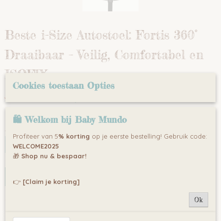
Beste i-Size Autostoel: Fortis 360°
Draaibaar – Veilig, Comfortabel en
ISOFIX
Cookies toestaan Opties
€ 269,99
€ 299,00
(inclusief btw 21%)
✓
Op voorraad
- Levertijd 3 á 5 werkdagen
🛍 Welkom bij Baby Mundo
Aantal
Profiteer van 5
% korting
op je eerste bestelling! Gebruik code:
WELCOME2025
🎁
Shop nu & bespaar!
IN WINKELWAGEN
👉
[Claim je korting]
Omschrijving
Ok
Fortis i-Size Grijs Autostoeltje (40-150 cm) – Veiligheid en
Comfort voor je Kind