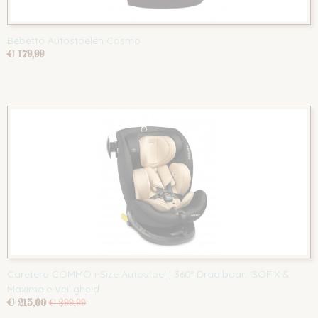
Bebetto Autostoelen Cosmo
€ 179,99
Caretero COMMO i-Size Autostoel | 360° Draaibaar, ISOFIX &
Maximale Veiligheid
€ 215,00
€ 299,99