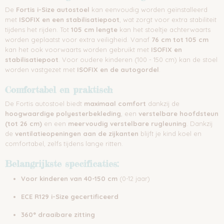
De
Fortis i-Size autostoel
kan eenvoudig worden geïnstalleerd
met
ISOFIX en een stabilisatiepoot
, wat zorgt voor extra stabiliteit
tijdens het rijden. Tot
105 cm lengte
kan het stoeltje achterwaarts
worden geplaatst voor extra veiligheid. Vanaf
76 cm tot 105 cm
kan het ook voorwaarts worden gebruikt met
ISOFIX en
stabilisatiepoot
. Voor oudere kinderen (100 - 150 cm) kan de stoel
worden vastgezet met
ISOFIX en de autogordel
.
Comfortabel en praktisch
De Fortis autostoel biedt
maximaal comfort
dankzij de
hoogwaardige polyesterbekleding
, een
verstelbare hoofdsteun
(tot 26 cm)
en een
meervoudig verstelbare rugleuning
. Dankzij
de
ventilatieopeningen aan de zijkanten
blijft je kind koel en
comfortabel, zelfs tijdens lange ritten.
Belangrijkste specificaties:
Voor kinderen van 40-150 cm
(0-12 jaar)
ECE R129 i-Size gecertificeerd
360° draaibare zitting