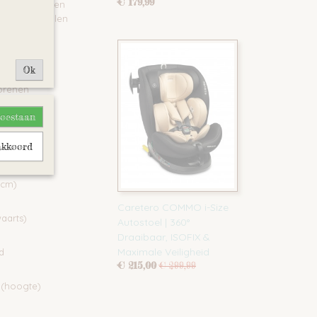
€ 179,99
ligheidsnormen
 stoel te tillen
installatie
reis
Ok
orenen
g
toestaan
ulatie
akkoord
 cm)
Caretero COMMO i-Size
aarts)
Autostoel | 360°
Draaibaar, ISOFIX &
Maximale Veiligheid
d
€ 215,00
€ 299,99
 (hoogte)