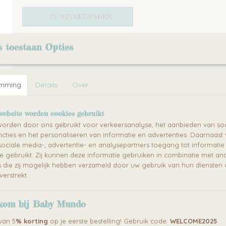
IN WINKELWAGEN
Omschrijving
s toestaan Opties
Mokki I-SIZE autostoel – Veiligheid en comfort
momenten
emming
Details
Over
De
Mokki I-SIZE autostoel
is de vernieuwde versie van de popu
autostoel
. Deze hoogwaardige autostoel is ontworpen voor k
150 cm
, waardoor het een ideale keuze is vanaf de geboorte tot
website worden cookies gebruikt
Dankzij de naleving van de
i-Size (ECE R129) veiligheidsnormen
orden door ons gebruikt voor verkeersanalyse, het aanbieden van soc
maximale bescherming en comfort tijdens elke autorit.
cties en het personaliseren van informatie en advertenties. Daarnaast
Een van de grootste voordelen van de Mokki I-SIZE is de
360° d
ociale media-, advertentie- en analysepartners toegang tot informati
waardoor ouders hun kind eenvoudig en veilig in de stoel kunn
te gebruikt. Zij kunnen deze informatie gebruiken in combinatie met an
is de autostoel uitgerust met een
7-traps verstelbare hoofdst
die zij mogelijk hebben verzameld door uw gebruik van hun diensten o
kantelverstelling
, waardoor het kind altijd in een ergonomisc
verstrekt.
positie zit.
kom bij Baby Mundo
Waarom kiezen voor de Mokki I-SIZE autostoel
?
Geschikt voor kinderen van 40 cm tot 150 cm
– ideaal vanaf
 van 5
% korting
op je eerste bestelling! Gebruik code:
WELCOME2025