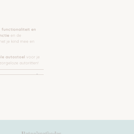
, functionaliteit en
nctie
en de
met je kind mee en
ele autostoel
voor je
orgeloze autoritten!
Betaalmethodes