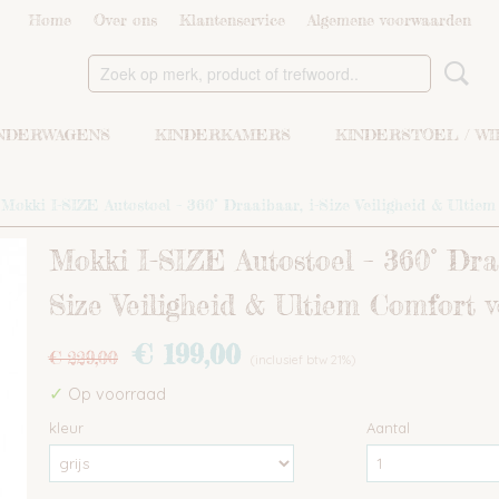
Home
Over ons
Klantenservice
Algemene voorwaarden
NDERWAGENS
KINDERKAMERS
KINDERSTOEL / W
>
Mokki I-SIZE Autostoel – 360° Draaibaar, i-Size Veiligheid & Ultie
Mokki I-SIZE Autostoel – 360° Draa
Size Veiligheid & Ultiem Comfort 
€ 199,00
€ 229,00
(inclusief btw 21%)
✓
Op voorraad
kleur
Aantal