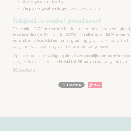
Bruto gewicht:
13,5 kg
Verpakkingsafmetingen:
53,5 x 46 x 61 cm
Veiligheid en comfort gecombineerd
De
Mokki I-SIZE autostoel
biedt een combinatie van
veiligheid
modern design
. Dankzij de
ISOFIX-installatie
, de
360° draaifu
verstelbare hoofdsteun en rugleuning
groeit deze autostoel 
zorgt hij voor jarenlang comfortabel en veilig reizen.
Op zoek naar een
veilige, gebruiksvriendelijke en comfortab
kindje? Kies dan voor de
Mokki I-SIZE autostoel
en geniet van z
Reacties
Save