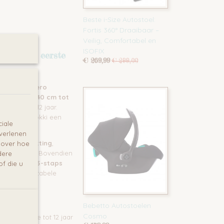
Beste i-Size Autostoel:
Fortis 360° Draaibaar –
Veilig, Comfortabel en
ISOFIX
 vanaf de eerste
€ 269,99
€ 299,00
laire
Caretero
inderen van
40 cm tot
 ongeveer 12 jaar.
biedt de Mokki een
iale
 verlenen
raaibare zitting
,
e over hoe
en plaatsen. Bovendien
dere
eun
en een
5-staps
f die u
he en comfortabele
?
Bebetto Autostoelen
Cosmo
 de geboorte tot 12 jaar