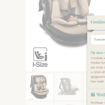
Cookie
Toest
Op deze 
Cookies w
media-fun
we onze s
u onze si
gegevens 
hen hebt 
🛍 Wel
Profiteer