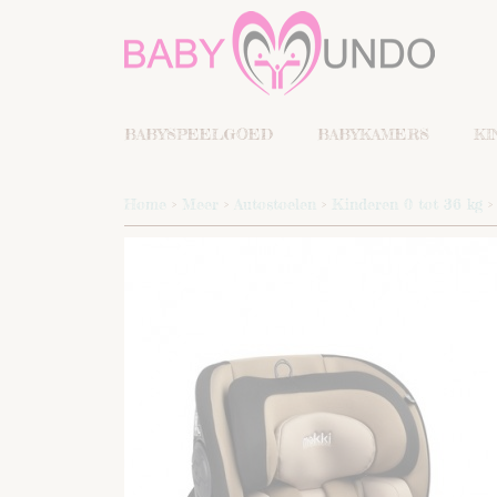
BABYSPEELGOED
BABYKAMERS
KI
Home
>
Meer
>
Autostoelen
>
Kinderen 0 tot 36 kg