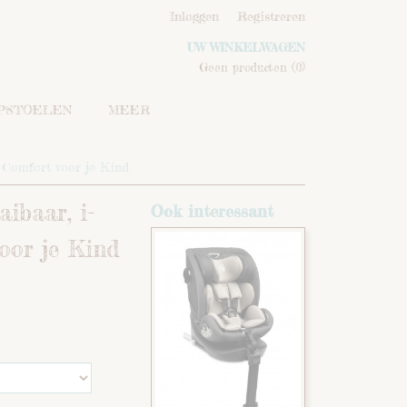
Inloggen
Registreren
UW WINKELWAGEN
Geen producten
(0)
IPSTOELEN
MEER
m Comfort voor je Kind
ibaar, i-
Ook interessant
voor je Kind