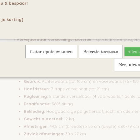
?
i-Size (ECE R129) goedgekeurd
– voldoet aan de hoogste vei
u & bespaar!
?
360° draaibare autostoel
– eenvoudig om het kind in en uit de
?
Voorwaarts en achterwaarts gericht te gebruiken
 je korting]
?
ISOFIX-bevestiging + TopTether
– voor een veilige en stabiele 
?
5-staps kantelverstelling
– voor optimaal comfort tijdens de 
?
7-traps verstelbare hoofdsteun
– groeit mee met het kind
?
Verwijderbaar verkleiningsinzetstuk
– speciaal voor pasgeb
?
5-punts veiligheidsgordel
– zorgt voor maximale beschermin
Later opnieuw tonen
Selectie toestaan
Alles 
?
Ademende zijventilatiegaten
– voor een aangename luchtcirc
Technische specificaties:
Nee, niet 
Bevestigingssysteem:
ISOFIX + TopTether / autogordel
Gebruik:
Achterwaarts (tot 105 cm) en voorwaarts (76 - 150
Hoofdsteun:
7-traps verstelbaar (tot 21 cm)
Rugleuning:
5 standen verstelbaar (4 voorwaarts, 1 achterw
Draaifunctie:
360° zitting
Bekleding:
Hoogwaardige polyesterstof, zacht en ademen
Gewicht autostoel:
12 kg
Afmetingen:
44,5 cm (breedte) x 53 cm (diepte) x 60-79 cm
Zitvlak afmetingen:
30 x 27 cm