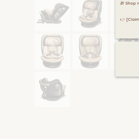
🎁
Shop n
👉
[Claim