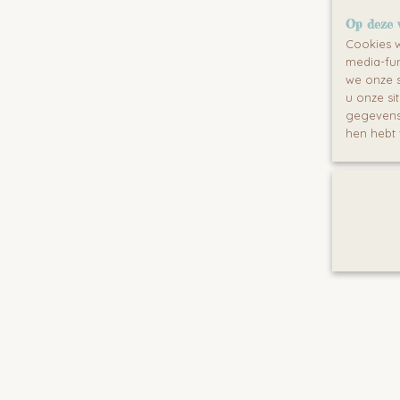
Op deze 
Cookies w
media-fun
we onze s
u onze si
gegevens 
hen hebt 