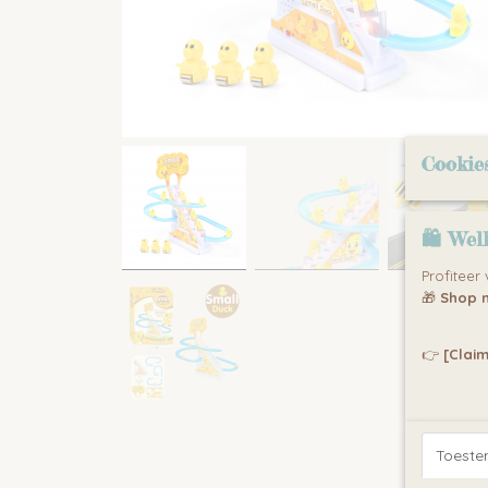
Cookie
🛍 Wel
Profiteer
🎁
Shop n
👉
[Claim
Toest