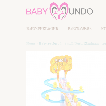
BABYSPEELGOED
BABYKAMERS
KI
Home
>
Babyspeelgoed
>
Small Duck Klimbaan – Aut