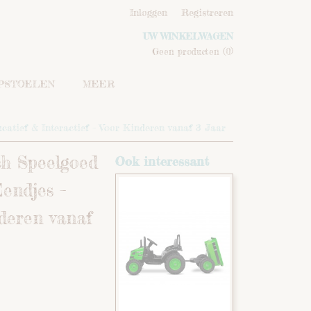
Inloggen
Registreren
UW WINKELWAGEN
Geen producten
(0)
IPSTOELEN
MEER
atief & Interactief – Voor Kinderen vanaf 3 Jaar
ch Speelgoed
Ook interessant
endjes –
nderen vanaf