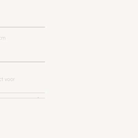
 cm
ct voor