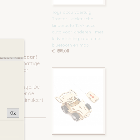
Toyz accu voertuig
Tractor - elektrische
kinderauto 12V- accu
auto voor kinderen - met
ledverlichting, radio met
bluetooth en mp3.
€ 299,00
 Duck Klimbaan!
mer met schattige
vrolijk naar
tje een feestje. De
glijden over de
aam – het stimuleert
Ok