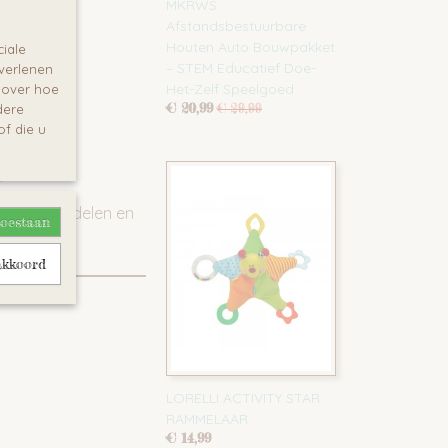
rolijkheid
MKRWS
Afstandsbestuurbare
immen
Houten Auto Bouwpakket
iale
– STEM Educatief Doe-
 verlenen
ysteem
Het-Zelf Speelgoed
e over hoe
€ 20,99
€ 29,99
dere
ijen (niet
f die u
r
rde onderdelen en
toestaan
akkoord
LORELLI ACTIVITY STAR
RAMMELAAR
€ 14,99