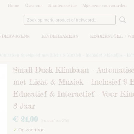
Home
Over ons
Klantenservice
Algemene voorwaarden
NDERWAGENS
KINDERKAMERS
KINDERSTOEL / W
omatisch Speelgoed met Licht & Muziek – Inclusief 9 Eendjes – Educ
Small Duck Klimbaan – Automatis
met Licht & Muziek – Inclusief 9 E
Educatief & Interactief – Voor Ki
3 Jaar
€ 24,00
(inclusief btw 21%)
✓
Op voorraad