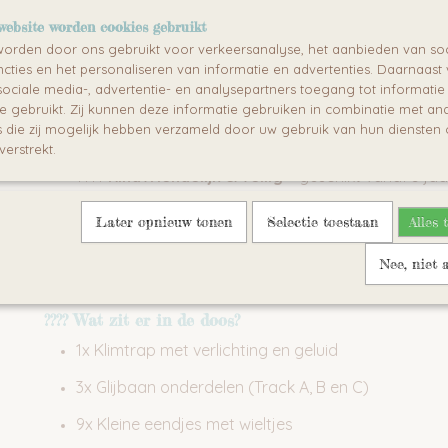
????
Met licht en muziek
– stimuleert zintuigen en v
website worden cookies gebruikt
????
9 beweegbare eendjes
– blijven rollen en kl
orden door ons gebruikt voor verkeersanalyse, het aanbieden van soc
cties en het personaliseren van informatie en advertenties. Daarnaast
????
Multi-layer design
– met automatisch traps
ociale media-, advertentie- en analysepartners toegang tot informati
te gebruikt. Zij kunnen deze informatie gebruiken in combinatie met an
????
Batterij aangedreven
– werkt op 2x AA batter
die zij mogelijk hebben verzameld door uw gebruik van hun diensten o
inbegrepen)
verstrekt.
????
Kindvriendelijk & veilig
– geschikt vanaf 3 jaa
?????
Eenvoudig in elkaar te zetten
met bijgeleve
Later opnieuw tonen
Selectie toestaan
Alles 
stickers
Nee, niet 
????
Wat zit er in de doos?
1x Klimtrap met verlichting en geluid
3x Glijbaan onderdelen (Track A, B en C)
9x Kleine eendjes met wieltjes