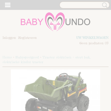
Inloggen
Registreren
UW WINKELWAGEN
Geen producten
(0)
Home
>
Babyspeelgoed
>
Tractor elektrisch + stort bak,
elektrische kinder tractor