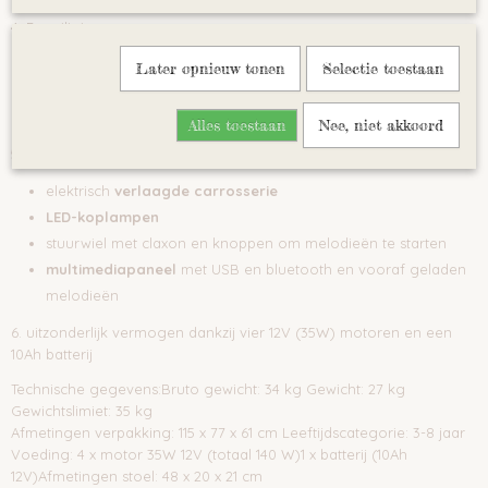
4. Beveiliging
Heupgordel
Later opnieuw tonen
Selectie toestaan
Automatische rem
2 rijsnelheidsmodi
Alles toestaan
Nee, niet akkoord
5. Plezier voor je kind – Tank biedt vele verrassingen:
elektrisch
verlaagde carrosserie
LED-koplampen
stuurwiel met claxon en knoppen om melodieën te starten
multimediapaneel
met USB en bluetooth en vooraf geladen
melodieën
6. uitzonderlijk vermogen dankzij vier 12V (35W) motoren en een
10Ah batterij
Technische gegevens:Bruto gewicht: 34 kg Gewicht: 27 kg
Gewichtslimiet: 35 kg
Afmetingen verpakking: 115 x 77 x 61 cm Leeftijdscategorie: 3-8 jaar
Voeding: 4 x motor 35W 12V (totaal 140 W)1 x batterij (10Ah
12V)Afmetingen stoel: 48 x 20 x 21 cm