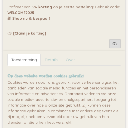
aangenamer gemaakt door
het multimediapaneel
met bluetooth.
Profiteer van 5
% korting
op je eerste bestelling! Gebruik code:
Off-road
EVA wielen
en 4 krachtige motoren stellen u in staat om
WELCOME2025
met een lading op moeilijk terrein te rijden. Het rijcomfort wordt
🎁
Shop nu & bespaar!
geboden door een dubbele stoel van eco-leer en schokdempers
voor en achter. Het voertuig heeft
2 snelheden
en een
achteruitversnelling. De veiligheid van het spel wordt gewaarborgd
👉
[Claim je korting]
door een langzame start, automatische rem en ronde
veiligheidsgordels. De kipper kan ook door een ouder worden
Ok
bediend met behulp van een afstandsbediening.
Toestemming
Details
Over
Wat levert het je op?
1. Batterij aangedreven voertuig met het uiterlijk van een echte
Op deze website worden cookies gebruikt
dump truck
Cookies worden door ons gebruikt voor verkeersanalyse, het
2. Verschillende speelmogelijkheden – het kind kan zelfstandig de
aanbieden van sociale media-functies en het personaliseren
accuauto besturen of de verzorger kan de
van informatie en advertenties. Daarnaast verlenen we onze
afstandsbediening op afstand bedienen3. Gemak:
sociale media-, advertentie- en analysepartners toegang tot
brede eco-lederen stoel
informatie over hoe u onze site gebruikt. Zij kunnen deze
informatie gebruiken in combinatie met andere gegevens die
EVA foam wielen
met diep loopvlak
zij mogelijk hebben verzameld door uw gebruik van hun
zogenaamde slow start – de auto accelereert geleidelijk
diensten of die u hen hebt verstrekt.
uitschuifbare handgreep voor gemakkelijk dragen