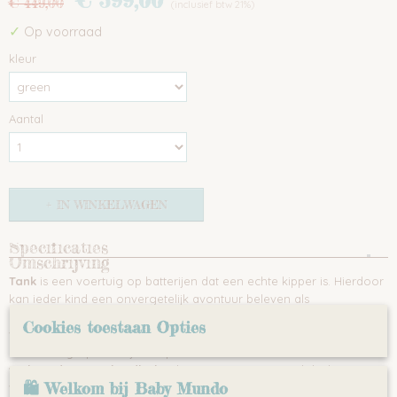
€ 399,00
€ 449,00
(inclusief btw 21%)
✓
Op voorraad
kleur
Aantal
IN WINKELWAGEN
Specificaties
Omschrijving
Productcode
Tank
is een voertuig op batterijen dat een echte kipper is. Hierdoor
1377-4842
kan ieder kind een onvergetelijk avontuur beleven als
kipperchauffeur. Het grootste plezier is het grote formaat van het
Cookies toestaan Opties
voertuig zelf, het geluid van het starten van een krachtige motor
dat wordt gespeeld bij het opstarten en vooral de
elektrisch
verlaagde grote laadbak
. Inbegrepen is een spatel die kan
🛍 Welkom bij Baby Mundo
worden geladen met de kiper. Het plezier wordt bovendien