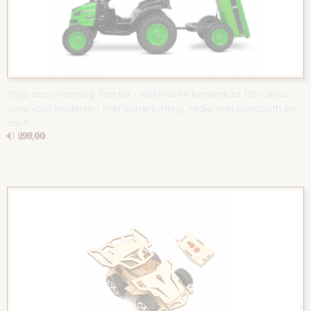
Toyz accu voertuig Tractor - elektrische kinderauto 12V- accu
auto voor kinderen - met ledverlichting, radio met bluetooth en
mp3.
€ 299,00