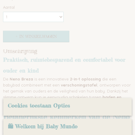
Aantal
IN WINKELWAGEN
Omschrijving
Praktisch, ruimtebesparend en comfortabel voor
ouder en kind
De
Neno Breza
is een innovatieve
2-in-1 oplossing
die een
babybad combineert met een
verschoningstafel
, ontworpen voor
het gemak van ouders en de veiligheid van hun baby. Dankzij het
slimme ontwerp kun je eenvoudig schakelen tussen
baden en
verschonen
, waardoor je
tijd en ruimte
bespaart in huis.
Cookies toestaan Opties
Belangrijkste kenmerken van de Neno
🛍 Welkom bij Baby Mundo
Breza babybad met verschoontafel