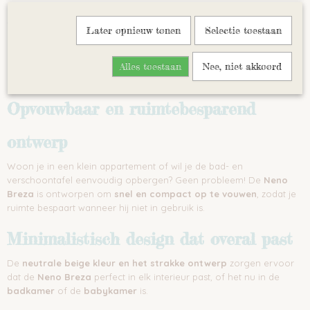
Snel en eenvoudig water afvoeren
Later opnieuw tonen
Selectie toestaan
Dankzij de
afvoerplug met slang
hoef je de badkuip niet te tillen
om hem leeg te laten lopen. Dit zorgt voor extra gebruiksgemak
Alles toestaan
Nee, niet akkoord
en voorkomt onnodige belasting van je rug.
Opvouwbaar en ruimtebesparend
ontwerp
Woon je in een klein appartement of wil je de bad- en
verschoontafel eenvoudig opbergen? Geen probleem! De
Neno
Breza
is ontworpen om
snel en compact op te vouwen
, zodat je
ruimte bespaart wanneer hij niet in gebruik is.
Minimalistisch design dat overal past
De
neutrale beige kleur en het strakke ontwerp
zorgen ervoor
dat de
Neno Breza
perfect in elk interieur past, of het nu in de
badkamer
of de
babykamer
is.