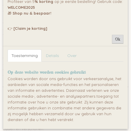
Profiteer van 5
% korting
op je eerste bestelling! Gebruik code:
?
Geschikt voor kinderen tot 15 kg
WELCOME2025
?
4 zwenkwielen met vergrendeling
– Makkelijk verplaatsbaar en
🎁
Shop nu & bespaar!
stabiel
?
Afvoerstopsysteem met afvoerslang
– Water eenvoudig laten
👉
[Claim je korting]
weglopen
?
Geïntegreerde opbergruimte
– Altijd verzorgingsproducten
Ok
binnen handbereik
?
Verschoningstafel met meetlint en zijwanden
– Extra veiligheid
bij het verschonen
Toestemming
Details
Over
?
Opvouwbaar en ruimtebesparend
– Neemt minimale ruimte in
wanneer niet in gebruik
?
Stevig stalen frame
– Voor maximale stabiliteit en duurzaamheid
Op deze website worden cookies gebruikt
?
Waterbestendig materiaal
– Eenvoudig schoon te maken
Cookies worden door ons gebruikt voor verkeersanalyse, het
aanbieden van sociale media-functies en het personaliseren
van informatie en advertenties. Daarnaast verlenen we onze
sociale media-, advertentie- en analysepartners toegang tot
Comfortabel voor zowel baby als ouder
informatie over hoe u onze site gebruikt. Zij kunnen deze
informatie gebruiken in combinatie met andere gegevens die
De
ideale hoogte van het frame
voorkomt dat ouders zich
zij mogelijk hebben verzameld door uw gebruik van hun
onnodig moeten buigen, wat rugklachten helpt te verminderen. Dit
diensten of die u hen hebt verstrekt.
betekent optimaal comfort voor zowel jou als je baby tijdens het
baden en verschonen.