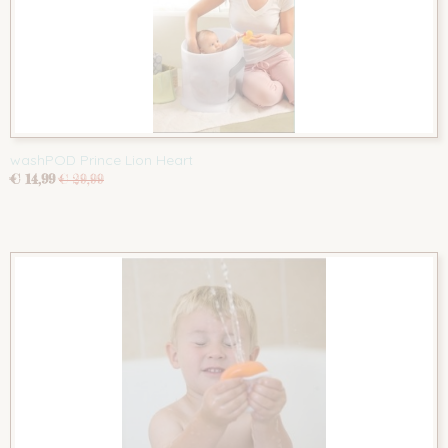
washPOD Prince Lion Heart
€ 14,99
€ 29,99