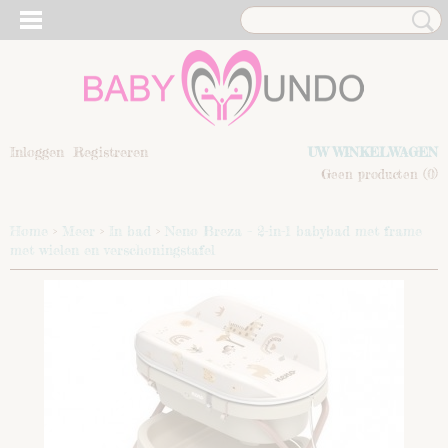
Inloggen
Registreren
UW WINKELWAGEN
Geen producten
(0)
Home
>
Meer
>
In bad
>
Neno Breza – 2-in-1 babybad met frame
met wielen en verschoningstafel