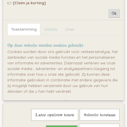
👉
[Claim je korting]
twee voetensteunen, basket voor speelgoed, speelgoed
en een in hoogte verstelbare duwstang. Tevens kan de
Ok
zitting worden omgedraaid, waardoor uw kind naar u
kijkt.
Toestemming
Details
Over
Technische functies
Verstelbare telescopishe duwstang
Op deze website worden cookies gebruikt
Extra licht metalen frame, hoge kwaliteit
Cookies worden door ons gebruikt voor verkeersanalyse, het
Eenvoudige installatie van de wielen
aanbieden van sociale media-functies en het personaliseren
Free-wheel systeem wanneer het kind is te klein om
van informatie en advertenties. Daarnaast verlenen we onze
sociale media-, advertentie- en analysepartners toegang tot
de pedalen te gebruiken
informatie over hoe u onze site gebruikt. Zij kunnen deze
Stuur met vergrendel knop
informatie gebruiken in combinatie met andere gegevens die
Afneembare veiligheidsbeugel
zij mogelijk hebben verzameld door uw gebruik van hun
Comfortabele rugsteun
diensten of die u hen hebt verstrekt.
Twee soorten voetsteun groeit met uw kind mee
Rem op de achterwielen
Later opnieuw tonen
Selectie toestaan