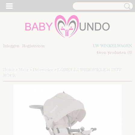
Inloggen
Registreren
UW WINKELWAGEN
Geen producten
(0)
Home
>
Meer
>
Driewieler
>
LORELLI DRIEWIELER HOT
ROCK