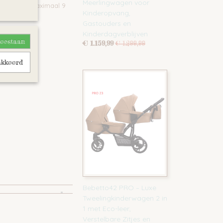
Meerlingwagen voor
aby's tot maximaal 9
Kinderopvang,
Gastouders en
Kinderdagverblijven
toestaan
€ 1.159,99
€ 1.299,99
akkoord
Bebetto42 PRO – Luxe
Tweelingkinderwagen 2 in
1 met Eco-leer,
Verstelbare Zitjes en