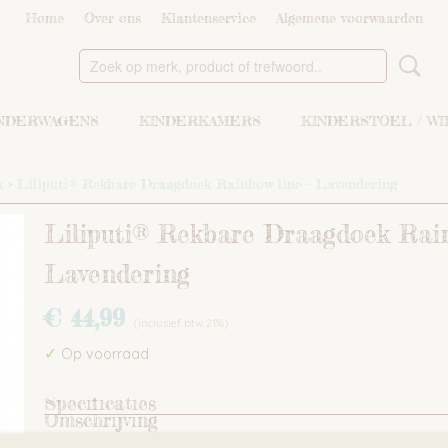
Home
Over ons
Klantenservice
Algemene voorwaarden
NDERWAGENS
KINDERKAMERS
KINDERSTOEL / W
k
>
Liliputi® Rekbare Draagdoek Rainbow line - Lavendering
Liliputi® Rekbare Draagdoek Rain
Lavendering
€ 44,99
(inclusief btw 21%)
✓
Op voorraad
Specificaties
Omschrijving
Bruto gewicht
0,45 Kg
Liliputi ® Stretchy Wrap