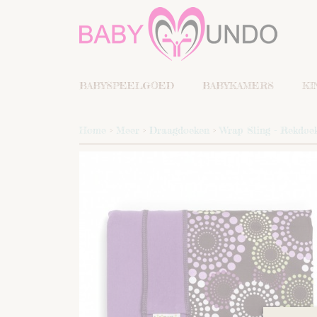
BABYSPEELGOED
BABYKAMERS
KI
Home
>
Meer
>
Draagdoeken
>
Wrap Sling - Rekdoe