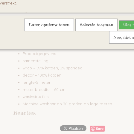
verstrekt.
De perfecte baby vervoerder voor pasgeboren en jonge b
kg
Stylish design
Later opnieuw tonen
Selectie toestaan
Alles 
lid van Baby carrier industrie Alliance (BCIA)
conform de Europese veiligheid Norm EN 13209-2:2006
Nee, niet 
Machine wasbaar
gedetailleerde instructieboekje
Productgegevens
samenstelling:
wrap – 97% katoen, 3% spandex
decor – 100% katoen
lengte-5 meter
meter breedte – 60 cm
wasinstructies
Machine wasbaar op 30 graden op lage toeren.
Reacties
Save