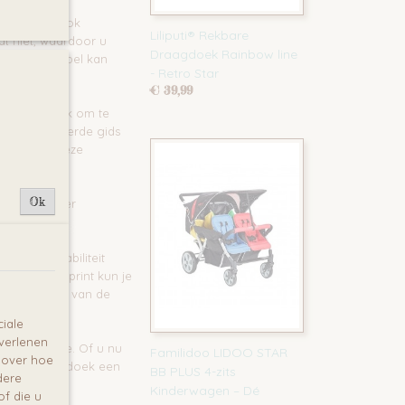
lig. Het is ook
Liliputi® Rekbare
dt niet, waardoor u
Draagdoek Rainbow line
aby comfortabel kan
- Retro Star
€ 39,99
 is makkelijk om te
e gedetailleerde gids
rouwt met deze
Ok
t. Het is zeer
dt meer stabiliteit
n onder de print kun je
nde uiteinden van de
iale
 verlenen
k lichaamstype. Of u nu
Familidoo LIDOO STAR
e over hoe
ndt met deze doek een
BB PLUS 4-zits
dere
Kinderwagen – Dé
f die u