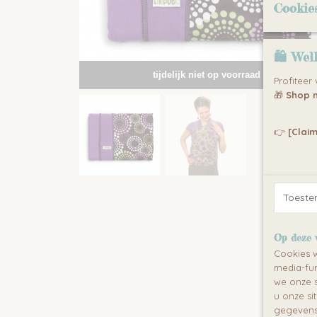
Cookie
🛍 Wel
tijdelijk niet op voorraad
Profiteer
🎁
Shop n
👉
[Claim
Toest
Op deze 
Cookies w
media-fun
we onze s
u onze si
gegevens 