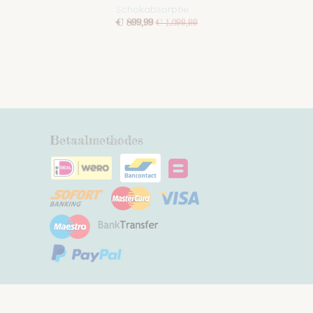
Schokabsorptie
€ 899,99
€ 1.099,99
Betaalmethodes