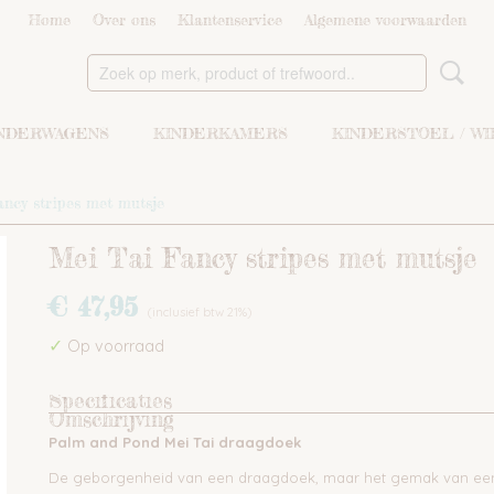
Home
Over ons
Klantenservice
Algemene voorwaarden
NDERWAGENS
KINDERKAMERS
KINDERSTOEL / W
ncy stripes met mutsje
Mei Tai Fancy stripes met mutsje
€ 47,95
(inclusief btw 21%)
✓
Op voorraad
Specificaties
Omschrijving
Productcode
DL-27
Palm and Pond Mei Tai draagdoek
EAN code
9508585395951
Bruto gewicht
0,50 Kg
De geborgenheid van een draagdoek, maar het gemak van een