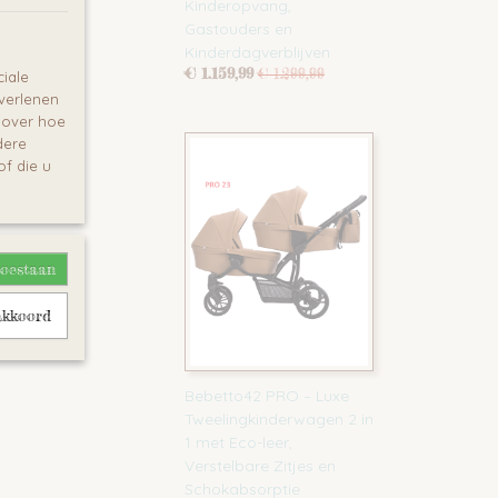
Kinderopvang,
Gastouders en
Kinderdagverblijven
€ 1.159,99
€ 1.299,99
iale
 verlenen
e over hoe
dere
f die u
toestaan
akkoord
Bebetto42 PRO – Luxe
Tweelingkinderwagen 2 in
1 met Eco-leer,
Verstelbare Zitjes en
Schokabsorptie