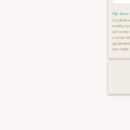
Op deze 
Cookies w
media-fun
we onze s
u onze si
gegevens 
hen hebt 