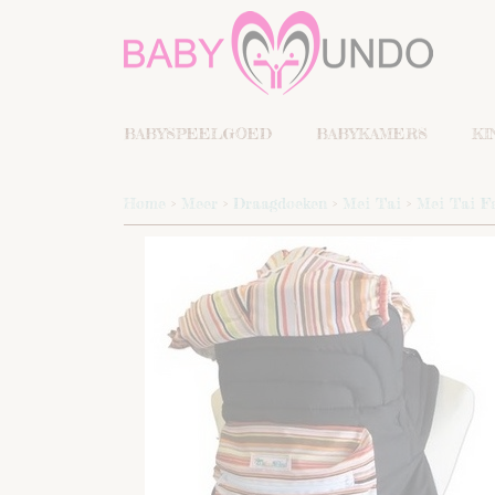
BABYSPEELGOED
BABYKAMERS
KI
Home
>
Meer
>
Draagdoeken
>
Mei Tai
>
Mei Tai Fa