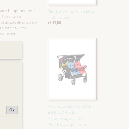
lbare heupband en 2
Mei Tai White Polka Dots
. Een mooie
met mutsje
 draagdoek is op uw
€ 47,95
n het gewicht,
an dragen
Familidoo LIDOO STAR
Ok
BB PLUS 4-zits
Kinderwagen – Dé
Meerlingwagen voor