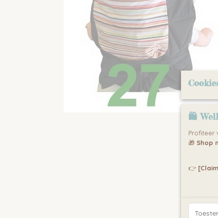
Cookie
🛍 Wel
Profiteer
🎁
Shop n
👉
[Claim
Toest