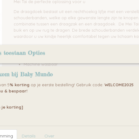
Mei Tai de perfecte oplossing voor u
De draagdoek bestaat uit een rechthoekig lijfje met een verste
schouderbanden, welke op elke gewenste lengte zijn te knopen
combinatie tussen een draagzak en een draagdoek. De Mei Tai
buik en op uw rug te dragen. De brede schouderbanden verdele
waardoor u uw kindje heerlijk comfortabel tegen uw lichaam k
Functies:
s toestaan Opties
handig opbergzakje voor uw sleutels of telefoon
Machine wasbaar
kom bij Baby Mundo
specificaties:
 van 5
% korting
op je eerste bestelling! Gebruik code:
WELCOME2025
schouderbanden: 150cm
u & bespaar!
Lijfje: 36 x 50 cm
capaciteit max.: tot maximaal 15 kg
 je korting]
vulling in de schouder en taille
materiaal: katoen
Instructiefilm
emming
Mei Tai Tummy to Tummy beentjes buiten
Details
Over