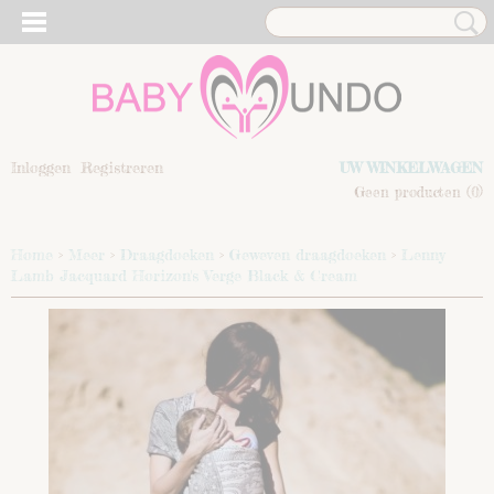
Inloggen
Registreren
UW WINKELWAGEN
Geen producten
(0)
Home
>
Meer
>
Draagdoeken
>
Geweven draagdoeken
>
Lenny
Lamb Jacquard Horizon's Verge Black & Cream