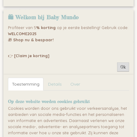
€ 119,00
(inclusief btw 21%)
🛍 Welkom bij Baby Mundo
✓
Op voorraad
Profiteer van 5
% korting
op je eerste bestelling! Gebruik code:
WELCOME2025
Specificaties
🎁
Shop nu & bespaar!
Omschrijving
Productcode
De geweven draagdoeken van Lenny Lamb zijn een goede keuze
846-4006
👉
[Claim je korting]
voor een baby maar ook voor een peuter van 2-3 jaar oud. Ze
Bruto gewicht
kunnen op vele manieren worden geknoopt. De geweven stof
2,00 Kg
Ok
heeft een unieke eigenschap die het mogelijk maakt om deze
gelijkmatig om uw baby te knopen, wat het dragen volledig veilig
maakt.
Toestemming
Details
Over
De Lenny Lamb draagdoeken zijn gemaakt van 100% natuurlijk
katoen Het gebruikte pure katoen wordt op een veilige manier
Op deze website worden cookies gebruikt
geverfd zonder zware metalen en andere giftige stoffen,
Cookies worden door ons gebruikt voor verkeersanalyse, het
geproduceerd in Europa
aanbieden van sociale media-functies en het personaliseren
Benieuwd over de kwaliteit van Lenny Lamb?
van informatie en advertenties. Daarnaast verlenen we onze
Lenny Lamb wordt beschouwd als goed geproduceerd en zeer
sociale media-, advertentie- en analysepartners toegang tot
duurzaam. Hier zal u zeker jaren plezier van hebben.
informatie over hoe u onze site gebruikt. Zij kunnen deze