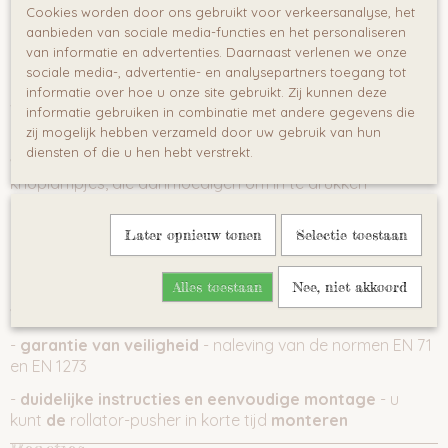
-
educatief paneel
- bevat een aantal verrassingen die
Cookies worden door ons gebruikt voor verkeersanalyse, het
op kleine ontdekkingsreizigers wachten: rammelaars,
aanbieden van sociale media-functies en het personaliseren
lampjes en knoppen
van informatie en advertenties. Daarnaast verlenen we onze
sociale media-, advertentie- en analysepartners toegang tot
-
juiste plaatsing van de rugleuning
- verzorgd door een
informatie over hoe u onze site gebruikt. Zij kunnen deze
voorgevormde zitting en een verstevigde rugleuning
informatie gebruiken in combinatie met andere gegevens die
zij mogelijk hebben verzameld door uw gebruik van hun
- een
paneel dat onder de voeten van het kind moet
diensten of die u hen hebt verstrekt.
worden geplaatst
- het heeft grote gekleurde
knoplampjes, die aanmoedigen om in te drukken
-
comfortabele aanpassing van de zithoogte aan de
Later opnieuw tonen
Selectie toestaan
lengte van het kind
- zorgt voor een goed contact van
de voeten van het kind met de grond
Alles toestaan
Nee, niet akkoord
-
oogstrelende kleuren en hoogwaardig
vakmanschap
- esthetische kartonnen verpakking
-
garantie van veiligheid
- naleving van de normen EN 71
en EN 1273
-
duidelijke instructies en eenvoudige montage
- u
kunt
de
rollator-pusher in korte tijd
monteren