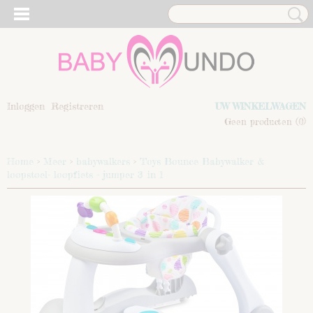
Inloggen
Registreren
UW WINKELWAGEN
Geen producten
(0)
Home
>
Meer
>
babywalkers
>
Toys Bounce Babywalker &
loopstoel- loopfiets - jumper 3 in 1