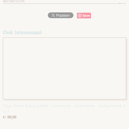
Reacties
Save
Ook interessant
Toys Aloha Baby walker - loopstoel - looptrainer - babymobile 3
in 1
€ 99,99