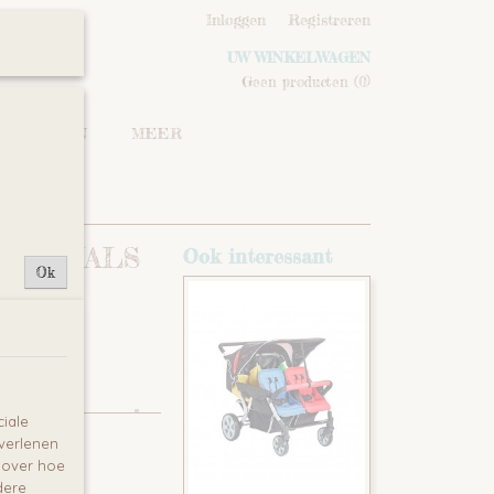
Inloggen
Registreren
UW WINKELWAGEN
Geen producten
(0)
IPSTOELEN
MEER
 ANIMALS
Ook interessant
Ok
iale
 verlenen
e over hoe
dere