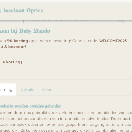
Home
Over ons
Klantenservice
Algemene voorwaarden
s toestaan Opties
kom bij Baby Mundo
NDERWAGENS
KINDERKAMERS
KINDERSTOEL / W
 van 5
% korting
op je eerste bestelling! Gebruik code:
WELCOME2025
u & bespaar!
SET LORELLI ANIMALS
 je korting]
BABY MANICURESET LORELLI
€ 3,49
(inclusief btw 21%)
emming
Details
Over
✓
Op voorraad
website worden cookies gebruikt
Specificaties
Omschrijving
orden door ons gebruikt voor verkeersanalyse, het aanbieden van soc
EAN code
3800151962274
Lorelli Baby Manicureset Met doos
cties en het personaliseren van informatie en advertenties. Daarnaast
ociale media-, advertentie- en analysepartners toegang tot informati
te gebruikt. Zij kunnen deze informatie gebruiken in combinatie met an