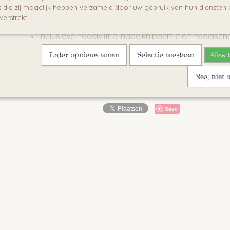
Eigenschappen:
die zij mogelijk hebben verzameld door uw gebruik van hun diensten o
verstrekt.
Met afgeronde uiteinden
Inclusieve nagelvijltje, nagelknippertje en nagelsc
BPA vrij
Later opnieuw tonen
Selectie toestaan
Alles 
Wordt geleverd met doosje om het setje in te bewaren
Nee, niet 
Reacties
Save