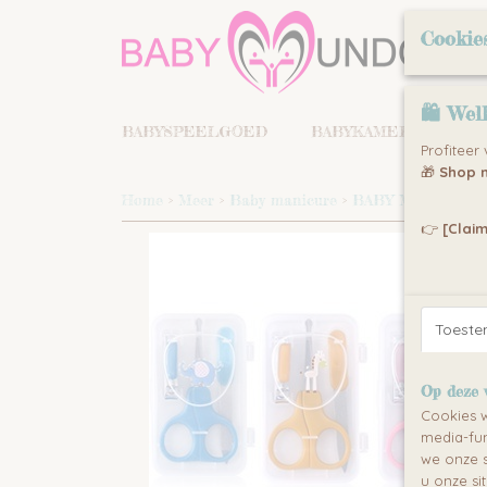
Cookie
🛍 Wel
BABYSPEELGOED
BABYKAMERS
KI
Profiteer
🎁
Shop n
Home
>
Meer
>
Baby manicure
>
BABY MANICURE
👉
[Claim
Toest
Op deze 
Cookies w
media-fun
we onze s
u onze si