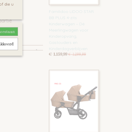
f die u
Familidoo LIDOO STAR
BB PLUS 4-zits
haartje
Kinderwagen – Dé
Meerlingwagen voor
toestaan
Kinderopvang,
Gastouders en
akkoord
Kinderdagverblijven
€ 1.159,99
€ 1.299,99