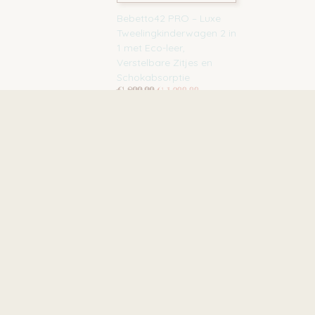
Bebetto42 PRO – Luxe
Tweelingkinderwagen 2 in
1 met Eco-leer,
Verstelbare Zitjes en
Schokabsorptie
€ 899,99
€ 1.099,99
Multi-functionele
buikband