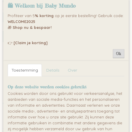
🛍 Welkom bij Baby Mundo
Aantal
Profiteer van 5
% korting
op je eerste bestelling! Gebruik code:
WELCOME2025
🎁
Shop nu & bespaar!
IN WINKELWAGEN
👉
[Claim je korting]
Omschrijving
Ok
De
Cosy i-Size autostoel
is dé ideale keuze voor ouders die op
zoek zijn naar een veilige, comfortabele en duurzame autostoel.
Ontworpen volgens de
strengste i-Size veiligheidsnormen (ECE
Toestemming
Details
Over
R129/03)
, biedt deze stoel optimale bescherming voor kinderen van
76 tot 150 cm
. Dankzij het
3-in-1 ontwerp
verandert hij moeiteloos
van een
babyzitje
naar een
kleuterstoel
en uiteindelijk een
Op deze website worden cookies gebruikt
stoelverhoger
, waardoor hij jarenlang meegaat.
Cookies worden door ons gebruikt voor verkeersanalyse, het
aanbieden van sociale media-functies en het personaliseren
Waarom kiezen voor de Cosy i-Size
van informatie en advertenties. Daarnaast verlenen we onze
sociale media-, advertentie- en analysepartners toegang tot
informatie over hoe u onze site gebruikt. Zij kunnen deze
autostoel?
informatie gebruiken in combinatie met andere gegevens die
zij mogelijk hebben verzameld door uw gebruik van hun
?
3-in-1 ontwerp
– Geschikt voor kinderen van
76-150 cm