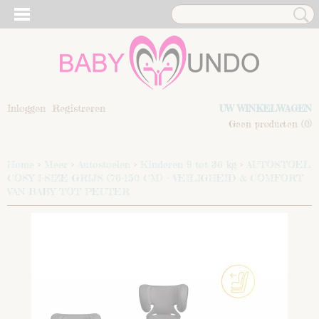
Inloggen
Registreren
UW WINKELWAGEN
Geen producten
(0)
Home
>
Meer
>
Autostoelen
>
Kinderen 9 tot 36 kg
>
AUTOSTOEL
COSY I-SIZE GRIJS (76-150 CM) – VEILIGHEID & COMFORT
VAN BABY TOT PEUTER