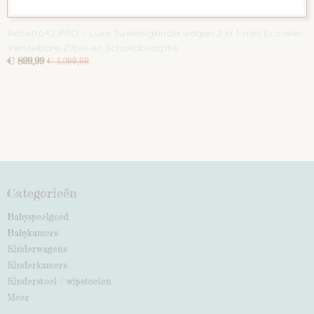
Bebetto42 PRO – Luxe Tweelingkinderwagen 2 in 1 met Eco-leer,
Verstelbare Zitjes en Schokabsorptie
€ 899,99
€ 1.099,99
Categorieën
Babyspeelgoed
Babykamers
Kinderwagens
Kinderkamers
Kinderstoel / wipstoelen
Meer