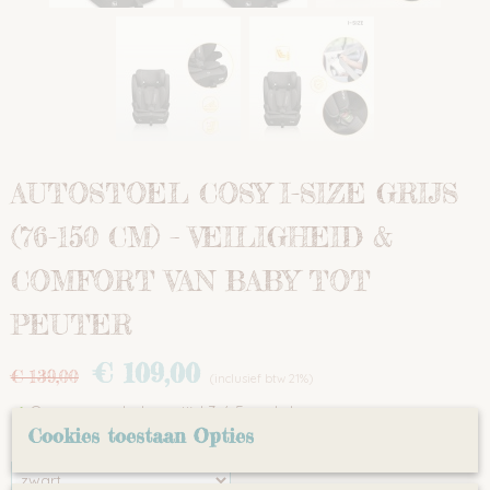
AUTOSTOEL COSY I-SIZE GRIJS
(76-150 CM) – VEILIGHEID &
COMFORT VAN BABY TOT
PEUTER
€ 109,00
€ 139,00
(inclusief btw 21%)
✓
Op voorraad
- Levertijd 3 á 5 werkdagen
Cookies toestaan Opties
kleur