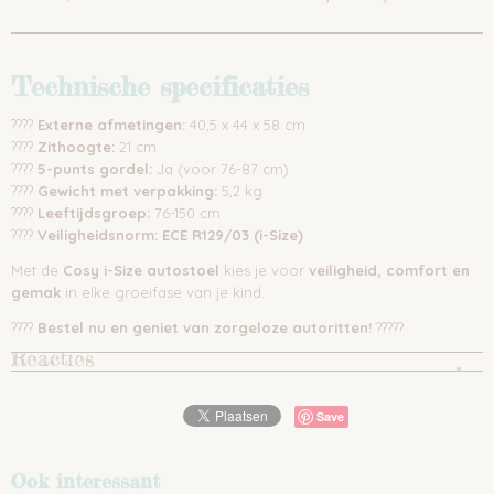
Technische specificaties
????
Externe afmetingen:
40,5 x 44 x 58 cm
????
Zithoogte:
21 cm
????
5-punts gordel:
Ja (voor 76-87 cm)
????
Gewicht met verpakking:
5,2 kg
????
Leeftijdsgroep:
76-150 cm
????
Veiligheidsnorm:
ECE R129/03 (i-Size)
Met de
Cosy i-Size autostoel
kies je voor
veiligheid, comfort en
gemak
in elke groeifase van je kind.
????
Bestel nu en geniet van zorgeloze autoritten!
?????
Reacties
Save
Ook interessant