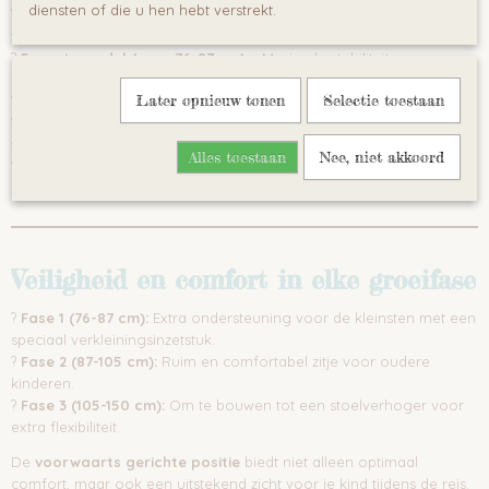
diensten of die u hen hebt verstrekt.
?
i-Size gecertificeerd (ECE R129/03)
– Voldoet aan de nieuwste
veiligheidsnormen
?
5-puntsgordel (voor 76-87 cm)
– Maximale stabiliteit en
bescherming
Later opnieuw tonen
Selectie toestaan
?
13-traps verstelbare hoofdsteun
– Groeit mee met je kind
?
Comfortabel en ergonomisch ontwerp
– Inclusief
verkleiningsinzet voor baby's
Alles toestaan
Nee, niet akkoord
?
Eenvoudige installatie
– Past in de meeste auto’s dankzij
gordelgeleiders
Veiligheid en comfort in elke groeifase
?
Fase 1 (76-87 cm):
Extra ondersteuning voor de kleinsten met een
speciaal verkleiningsinzetstuk.
?
Fase 2 (87-105 cm):
Ruim en comfortabel zitje voor oudere
kinderen.
?
Fase 3 (105-150 cm):
Om te bouwen tot een stoelverhoger voor
extra flexibiliteit.
De
voorwaarts gerichte positie
biedt niet alleen optimaal
comfort, maar ook een uitstekend zicht voor je kind tijdens de reis.