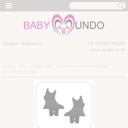
Inloggen
Registreren
UW WINKELWAGEN
Geen producten
(0)
Home
>
Meer
>
Autostoelen
>
Adapters voor kinderwagens
>
Adapters voor B42