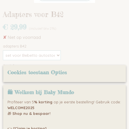
Adapters voor B42
€ 29,99
(inclusief btw 21%)
✘
Niet op voorraad
adapters B42
Aantal
Cookies toestaan Opties
🛍 Welkom bij Baby Mundo
IN WINKELWAGEN
Profiteer van 5
% korting
op je eerste bestelling! Gebruik code:
Omschrijving
WELCOME2025
Adapters om uw groep 0+ autostoel op de B42 kinderwagen te
🎁
Shop nu & bespaar!
plaatsen.
Verkrijgbaar voor de autostoelen van het merk Bebetto en Maxi
👉
[Claim je korting]