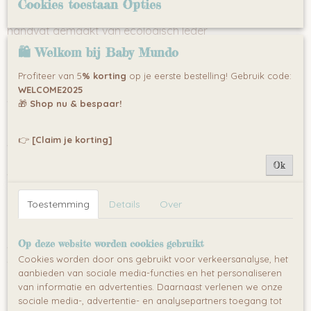
ruime boodschappenmand
Cookies toestaan Opties
in hoogte verstelbare handgreep
handvat gemaakt van ecologisch leder
het frame kan worden ingeklapt met de wielen
🛍 Welkom bij Baby Mundo
de wandelwagen inzet kan zowel naar voren als naar
achter gericht worden
Profiteer van 5
% korting
op je eerste bestelling! Gebruik code:
met de adapters is het mogelijk om een autostoel op het
WELCOME2025
frame te plaatsen
🎁
Shop nu & bespaar!
Reiswieg:
👉
[Claim je korting]
wieg-functie die kan worden vergrendeld
aanpasbare ventilatie in de reiswieg
Ok
verstelbare rugleuning in de reiswieg
een reiswieg kan worden ingeklapt voor vervoer
Toestemming
Details
Over
kap uitgerust met klein venster
een uitgebreide zonnescherm in kap
de bekleding van de reiswieg kan gemakkelijk verwijderd
Op deze website worden cookies gebruikt
wordenom te wassen
Cookies worden door ons gebruikt voor verkeersanalyse, het
verkrijgbaar met zwarte en witte bodem
aanbieden van sociale media-functies en het personaliseren
van informatie en advertenties. Daarnaast verlenen we onze
sociale media-, advertentie- en analysepartners toegang tot