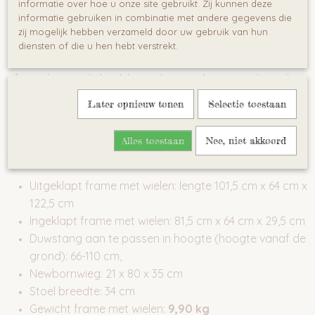
Wandelwagen inzet
informatie over hoe u onze site gebruikt. Zij kunnen deze
informatie gebruiken in combinatie met andere gegevens die
uitgerust met een eigen zonnekap en een cover voor de
zij mogelijk hebben verzameld door uw gebruik van hun
benen van uw kind
diensten of die u hen hebt verstrekt.
verstelbare rugleuning
verstelbare voetensteun
afneembare veiligheidsbeugel gemaakt van ecologische
leer
Later opnieuw tonen
Selectie toestaan
zonnekap voorzien van een klein venster
een uitgebreide parasol in de kap
5-punts veiligheidsgordel
Alles toestaan
Nee, niet akkoord
TECHNISCHE DETAILS:
Uitgeklapt frame met wielen: lengte 101,5 cm x 64 cm x
122,5 cm
Ingeklapt frame met wielen: 81,5 cm x 64 cm x 29,5 cm
Duwstang aan te passen in hoogte (hoogte vanaf de
grond): 66-110 cm,
Newbornwieg: 21 x 80 x 35 cm
Stoel breedte: 34 cm
Gewicht frame met wielen:
9,90 kg