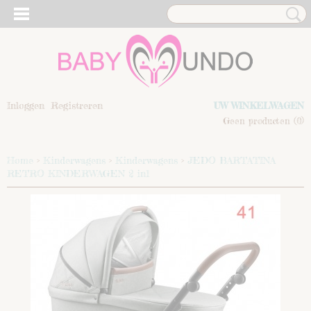
Inloggen
Registreren
UW WINKELWAGEN
Geen producten
(0)
Home
>
Kinderwagens
>
Kinderwagens
>
JEDO BARTATINA
RETRO KINDERWAGEN 2 in1