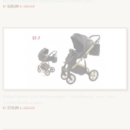
RETRO KLASSIEKE KINDERWAGEN Isabell (3in1 )
€ 629,99
€ 699,99
Baby Fashion Stilo Kinderwagen – Goudkleurig | Luxe 2-in-1
Combi Kinderwagen
€ 579,99
€ 699,99