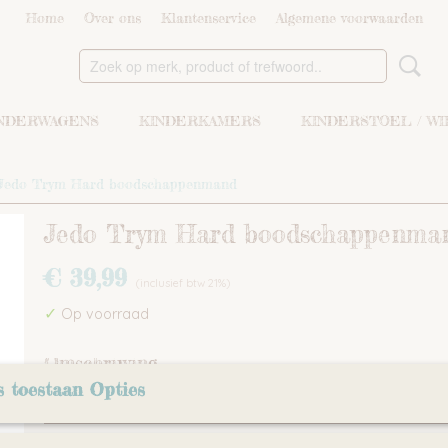
Home
Over ons
Klantenservice
Algemene voorwaarden
NDERWAGENS
KINDERKAMERS
KINDERSTOEL / W
Jedo Trym Hard boodschappenmand
Jedo Trym Hard boodschappenma
€ 39,99
(inclusief btw 21%)
✓
Op voorraad
Omschrijving
Hard kunsstof maand voor de Trim Kinderwagne
s toestaan Opties
Reacties