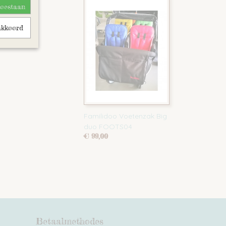
toestaan
akkoord
Familidoo Voetenzak Big
duo FOOTS04
€ 99,00
Betaalmethodes