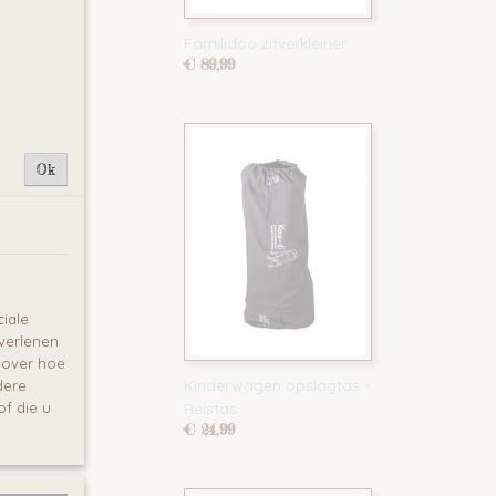
Familidoo zitverkleiner
€ 89,99
Ok
iale
 verlenen
e over hoe
Kinderwagen opslagtas -
dere
f die u
Reistas
€ 24,99