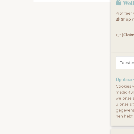
🛍 Wel
Profiteer
🎁
Shop n
👉
[Claim
Toest
Op deze 
Cookies w
media-fun
we onze s
u onze si
gegevens 
hen hebt 