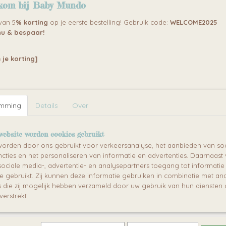
kom bij Baby Mundo
Save
 van 5
% korting
op je eerste bestelling! Gebruik code:
WELCOME2025
u & bespaar!
 je korting]
emming
Details
Over
website worden cookies gebruikt
orden door ons gebruikt voor verkeersanalyse, het aanbieden van soc
cties en het personaliseren van informatie en advertenties. Daarnaast
ociale media-, advertentie- en analysepartners toegang tot informati
te gebruikt. Zij kunnen deze informatie gebruiken in combinatie met an
die zij mogelijk hebben verzameld door uw gebruik van hun diensten o
verstrekt.