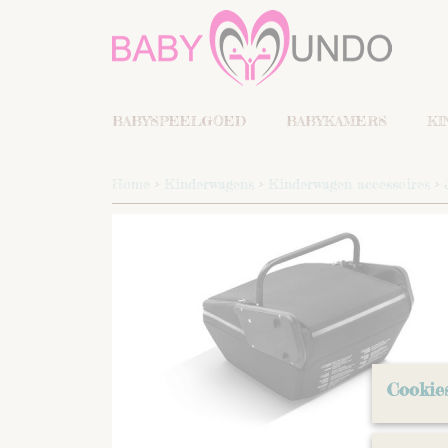
BABYSPEELGOED
BABYKAMERS
KI
Home
>
Kinderwagens
>
Kinderwagen accessoires
>
Cookie