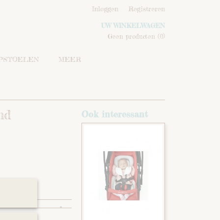
Inloggen
Registreren
UW WINKELWAGEN
Geen producten
(0)
IPSTOELEN
MEER
nd
Ook interessant