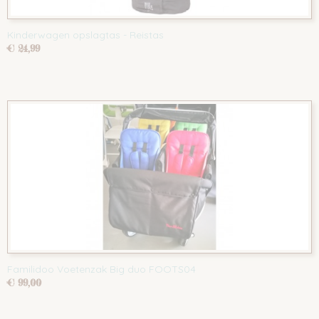
Kinderwagen opslagtas - Reistas
€ 24,99
Familidoo Voetenzak Big duo FOOTS04
€ 99,00