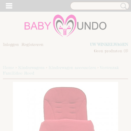
Inloggen
Registreren
UW WINKELWAGEN
Geen producten
(0)
Home
>
Kinderwagens
>
Kinderwagen accessoires
>
Voetenzak
Familidoo Rood