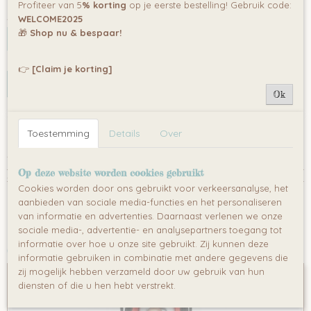
Profiteer van 5
% korting
op je eerste bestelling! Gebruik code:
Aantal
WELCOME2025
🎁
Shop nu & bespaar!
👉
[Claim je korting]
IN WINKELWAGEN
Ok
Omschrijving
Familidoo voetenzak
Toestemming
Details
Over
Afmeting : 82 x 21 x 6 cm
Reacties
Op deze website worden cookies gebruikt
Cookies worden door ons gebruikt voor verkeersanalyse, het
aanbieden van sociale media-functies en het personaliseren
Save
van informatie en advertenties. Daarnaast verlenen we onze
sociale media-, advertentie- en analysepartners toegang tot
informatie over hoe u onze site gebruikt. Zij kunnen deze
Ook interessant
informatie gebruiken in combinatie met andere gegevens die
zij mogelijk hebben verzameld door uw gebruik van hun
diensten of die u hen hebt verstrekt.