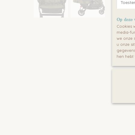
Toest
Op deze 
Cookies w
media-fun
we onze s
u onze si
gegevens 
hen hebt 