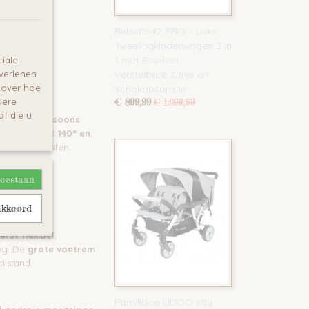
Bebetto42 PRO – Luxe
Tweelingkinderwagen 2 in
ng
1 met Eco-leer,
iale
 verlenen
Verstelbare Zitjes en
e over hoe
Schokabsorptie
dere
€ 899,99
€ 1.099,99
f die u
ele tweepersoons
eld worden tot
140° en
zitten of rusten.
toestaan
akkoord
rst flexibel
,
eg. De
grote voetrem
tilstand.
Familidoo LIDOO city