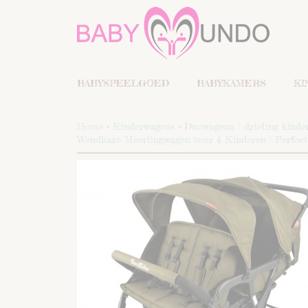
BABYSPEELGOED
BABYKAMERS
KI
Home
>
Kinderwagens
>
Duowagens / drieling kinde
Wendbare Meerlingwagen voor 4 Kinderen | Perfect