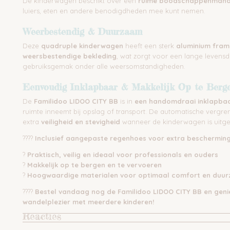
De kinderwagen beschikt over een
ruime boodschappenman
luiers, eten en andere benodigdheden mee kunt nemen.
Weerbestendig & Duurzaam
Deze
quadruple kinderwagen
heeft een sterk
aluminium fram
weersbestendige bekleding
, wat zorgt voor een lange levens
gebruiksgemak onder alle weersomstandigheden.
Eenvoudig Inklapbaar & Makkelijk Op te Berg
De
Familidoo LIDOO CITY BB
is in
een handomdraai inklapba
ruimte inneemt bij opslag of transport. De automatische vergre
extra
veiligheid en stevigheid
wanneer de kinderwagen is uitge
????
Inclusief aangepaste regenhoes voor extra bescherming 
?
Praktisch, veilig en ideaal voor professionals en ouders
?
Makkelijk op te bergen en te vervoeren
?
Hoogwaardige materialen voor optimaal comfort en duu
????
Bestel vandaag nog de Familidoo LIDOO CITY BB en geni
wandelplezier met meerdere kinderen!
Reacties