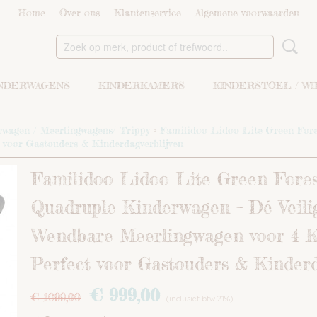
Home
Over ons
Klantenservice
Algemene voorwaarden
NDERWAGENS
KINDERKAMERS
KINDERSTOEL / W
rwagen / Meerlingwagens/ Trippy
>
Familidoo Lidoo Lite Green Fore
 voor Gastouders & Kinderdagverblijven
Familidoo Lidoo Lite Green Fores
Quadruple Kinderwagen – Dé Veili
Wendbare Meerlingwagen voor 4 K
Perfect voor Gastouders & Kinderd
€ 999,00
€ 1099,00
(inclusief btw 21%)