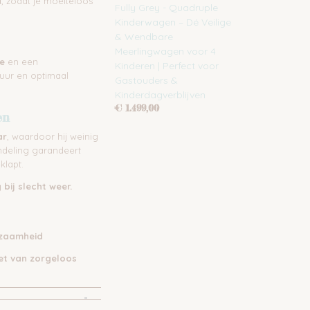
d
, zodat je moeiteloos
Fully Grey - Quadruple
Kinderwagen – Dé Veilige
& Wendbare
Meerlingwagen voor 4
e
en een
Kinderen | Perfect voor
duur en optimaal
Gastouders &
Kinderdagverblijven
€ 1.499,00
en
ar
, waardoor hij weinig
ndeling garandeert
klapt.
bij slecht weer.
rzaamheid
et van zorgeloos