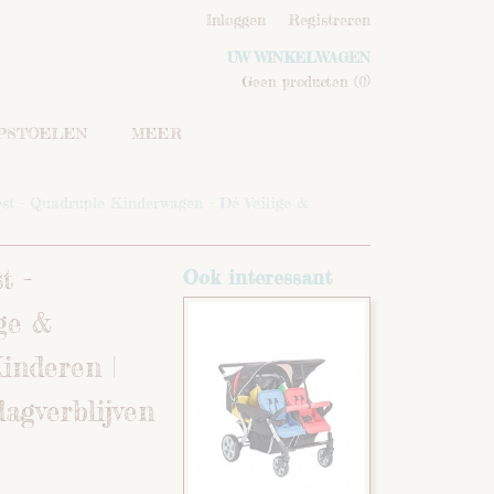
Inloggen
Registreren
UW WINKELWAGEN
Geen producten
(0)
IPSTOELEN
MEER
st - Quadruple Kinderwagen – Dé Veilige &
t -
Ook interessant
ge &
inderen |
agverblijven