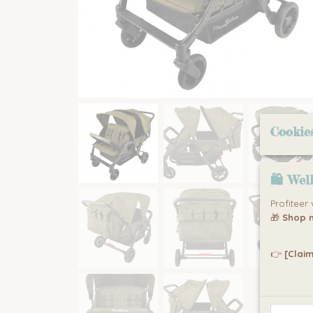
Cookie
🛍 Wel
Profiteer
🎁
Shop n
👉
[Claim