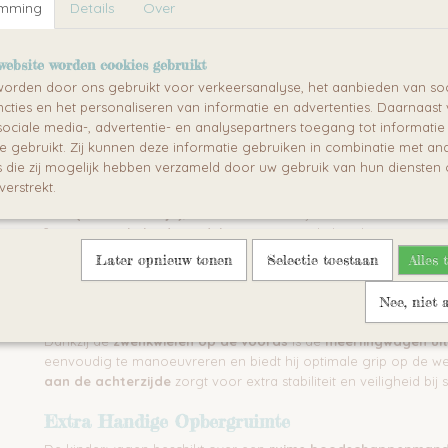
emming
Details
Uitgevouwen
Over
: 124,5 x 79 x 96 cm
Opgevouwen
: 116 x 79 x 58 cm
Gewicht
: 22 kg
website worden cookies gebruikt
Materiaal
: Aluminium frame met weersbestendige bekledi
orden door ons gebruikt voor verkeersanalyse, het aanbieden van soc
Veiligheid
: Voldoet aan de
EN 1888 veiligheidsnormen
cties en het personaliseren van informatie en advertenties. Daarnaast
ociale media-, advertentie- en analysepartners toegang tot informati
Comfortabel & Veilig Ontworpen
te gebruikt. Zij kunnen deze informatie gebruiken in combinatie met an
die zij mogelijk hebben verzameld door uw gebruik van hun diensten o
De
Familidoo LIDOO CITY BB
is voorzien van
twee comfortab
verstrekt.
zitjes
met een
verstelbare rugleuning
. De zitjes kunnen verst
165° (achterste zitje)
, zodat kinderen altijd comfortabel kunnen 
?
5-punts veiligheidsgordels
voor maximale bescherming
?
Grote afneembare bumper
voor extra veiligheid
Later opnieuw tonen
Selectie toestaan
Alles 
?
Beschermende zonnekap
tegen zon en wind
Nee, niet 
Maximale Wendbaarheid & Gebruiksgemak
Dankzij de
zwenkwielen op de vooras
is de
meerlingwagen uite
eenvoudig te manoeuvreren en biedt hij optimale grip op de w
aan de achterzijde
zorgt voor extra stabiliteit en veiligheid bij s
Extra Handige Opbergruimte