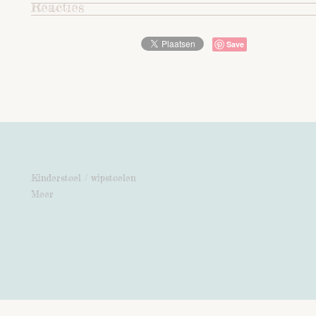
Reacties
Save
Kinderstoel / wipstoelen
Meer