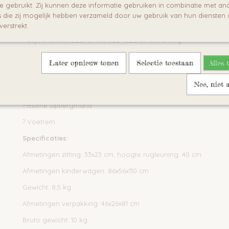
te gebruikt. Zij kunnen deze informatie gebruiken in combinatie met an
? 5-punts veiligheidsgordels met zachte kussentjes
die zij mogelijk hebben verzameld door uw gebruik van hun diensten o
? Verstelbare voetensteun
verstrekt.
? Stijlvolle hoofdband met eco-lederen afwerking
? Uitbreidbaar vizier
Later opnieuw tonen
Selectie toestaan
Alles 
? Wordt geleverd met een regenhoes en een babybeenbesche
Nee, niet 
? Eco-lederen handvat met verstelbare helling
? Ruime opbergmand
? Voetrem
Specificaties:
Afmetingen zitting: 33x23 cm, hoogte rugleuning: 40 cm
Afmetingen kinderwagen: 86x56x110 cm
Gewicht: 8,5 kg
Afmetingen verpakking: 46x26x81 cm
Bruto gewicht: 10 kg