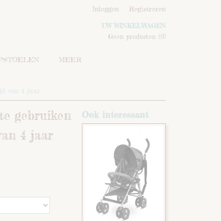
Inloggen
Registreren
UW WINKELWAGEN
Geen producten
(0)
IPSTOELEN
MEER
jd van 4 jaar
te gebruiken
Ook interessant
van 4 jaar