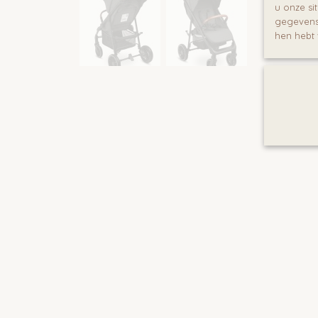
u onze si
gegevens 
hen hebt 