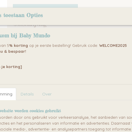
IN WINKELWAGEN
s toestaan Opties
Omschrijving
Elma
van Caretero is een kinderwagen die voldoet aan de ver
kom bij Baby Mundo
ouders en een ongeëvenaarde combinatie van functionaliteit en
grootste voordeel is dat het gemakkelijk op te vouwen is, waa
 van 5
% korting
op je eerste bestelling! Gebruik code:
WELCOME2025
vervoeren kinderspel wordt. De solide en lichtgewicht construct
u & bespaar!
veiligheid van de baby tijdens wandelingen. Geveerde wielen zor
comfort, zelfs op oneffen terrein. Banden gemaakt van hoogw
maken het voor ouders mogelijk om te genieten van een aan
 je korting]
zonder zich zorgen te hoeven maken over beschadiging. Daarn
ruime mand onder de zitting en een ruim vak aan de achterkan
alle benodigde accessoires en aankopen opbergen, wat de El
comfortabeler en functioneler maakt.
emming
Details
Over
Belangrijkste kenmerken:
? Diameter schuimwielen: voor 18 cm, achter 24 cm
website worden cookies gebruikt
orden door ons gebruikt voor verkeersanalyse, het aanbieden van soc
? Eenvoudig opvouwen
cties en het personaliseren van informatie en advertenties. Daarnaast
? Eenvoudige kantelverstelling van de rugleuning
ociale media-, advertentie- en analysepartners toegang tot informati