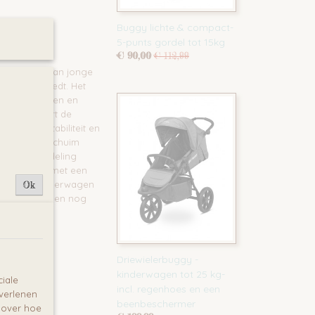
Buggy lichte & compact-
5-punts gordel tot 15kg
€ 90,00
€ 112,99
wachtingen van jonge
 comfort biedt. Het
rdoor opbergen en
ie garandeert de
gen voor stabiliteit en
aardig EVA-schuim
gename wandeling
aast kun je met een
t van de kinderwagen
Ok
ma kinderwagen nog
Driewielerbuggy -
kinderwagen tot 25 kg-
iale
incl. regenhoes en een
 verlenen
beenbeschermer
e over hoe