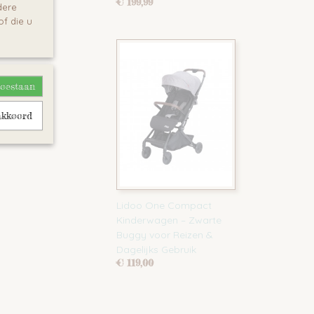
€ 199,99
dere
f die u
toestaan
rmer
akkoord
Lidoo One Compact
Kinderwagen – Zwarte
Buggy voor Reizen &
Dagelijks Gebruik
€ 119,00