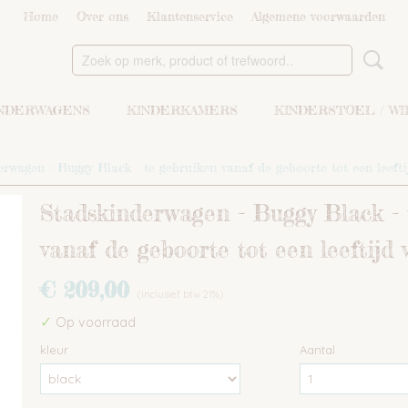
Home
Over ons
Klantenservice
Algemene voorwaarden
NDERWAGENS
KINDERKAMERS
KINDERSTOEL / W
rwagen - Buggy Black - te gebruiken vanaf de geboorte tot een leefti
Stadskinderwagen - Buggy Black - 
vanaf de geboorte tot een leeftijd 
€ 209,00
(inclusief btw 21%)
✓
Op voorraad
kleur
Aantal