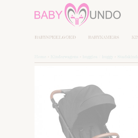
BABYSPEELGOED
BABYKAMERS
KI
Home
>
Kinderwagens
>
buggies / buggy
>
Stadskinde