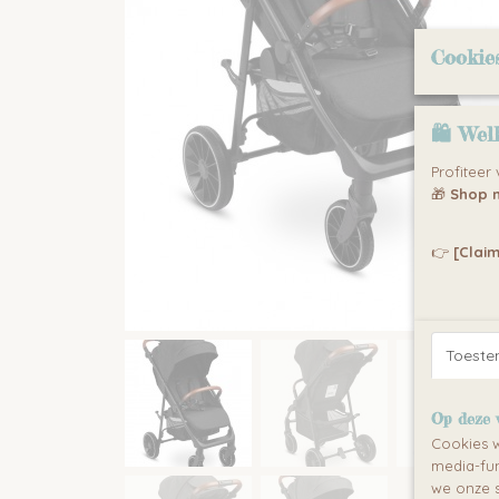
Cookie
🛍 Wel
Profiteer
🎁
Shop n
👉
[Claim
Toest
Op deze 
Cookies w
media-fun
we onze s