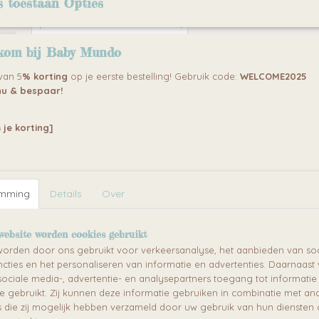
s toestaan Opties
Aantal
kom bij Baby Mundo
IN WINKELWAGEN
 van 5
% korting
op je eerste bestelling! Gebruik code:
WELCOME2025
u & bespaar!
Specificaties
Omschrijving
EAN code
5420070217071
 je korting]
VIPACK NEW YORK METALEN TIENERD
Dit Vipack NEW YORK eenpersoons kinderbed is een ze
robuust bed voor op de kinderkamer. Het kinderbed is
van massief metaal, dit geldt ook voor de spijlen aan 
emming
Details
Over
Ook de brede zijden van het NEW YORK kinderbed zijn z
vergelijken met andere aanbieders van metalen bedde
website worden cookies gebruikt
Maar dit kinderbed koopt u niet alleen vanwege de hoge
orden door ons gebruikt voor verkeersanalyse, het aanbieden van soc
lange levensduur, maar ook vanwege het vrolijke uiterl
cties en het personaliseren van informatie en advertenties. Daarnaast
kinderbed is namelijk afgewerkt in verschillende kleuren.
ociale media-, advertentie- en analysepartners toegang tot informati
kinderbed een leuke, kleurrijke toevoeging voor de kind
te gebruikt. Zij kunnen deze informatie gebruiken in combinatie met an
echter niet zo een uitgesproken kleur dat uw kind er sne
die zij mogelijk hebben verzameld door uw gebruik van hun diensten o
Het bed blijft leuk te combineren met andere meubels.