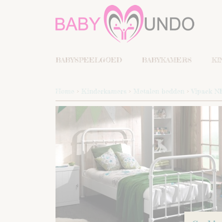
BABYSPEELGOED
BABYKAMERS
KI
Home
>
Kinderkamers
>
Metalen bedden
>
Vipack N