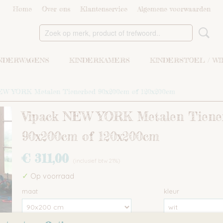
Home
Over ons
Klantenservice
Algemene voorwaarden
NDERWAGENS
KINDERKAMERS
KINDERSTOEL / W
EW YORK Metalen Tienerbed 90x200cm of 120x200cm
Vipack NEW YORK Metalen Tiene
90x200cm of 120x200cm
€ 311,00
(inclusief btw 21%)
✓
Op voorraad
maat
kleur