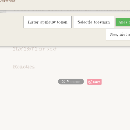
verstrekt.
Op de afbeelding ziet u hoe het NEW YORK eenpersoo
gecombineerd wordt met meubelen uit de Vipack ALINE 
natuurlijk ook samen met uw kind op zoek gaan naar an
Later opnieuw tonen
Selectie toestaan
Alles 
combinaties!
Nee, niet 
Afmeting
212x96x112 cm lxbxh
212x128x112 cm lxbxh
Reacties
Save