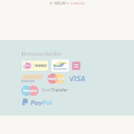
€ 899,99
€ 1.099,99
Betaalmethodes