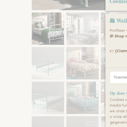
Cookie
🛍 Wel
Profiteer
🎁
Shop n
👉
[Claim
Toest
Op deze 
Cookies w
media-fun
we onze s
u onze si
gegevens 