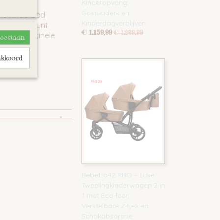
Kinderopvang,
Gastouders en
ns kinderbed
Kinderdagverblijven
serie. U kunt
€ 1.159,99
€ 1.299,99
dere, originele
toestaan
akkoord
Bebetto42 PRO – Luxe
Tweelingkinderwagen 2 in
1 met Eco-leer,
Verstelbare Zitjes en
Schokabsorptie