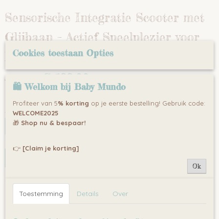
Sensorische Integratie Scooter met
Glijbaan – Actief Speelplezier voor
Cookies toestaan Opties
Kinderen!
€ 199,00
€ 249,00
(inclusief btw 21%)
🛍 Welkom bij Baby Mundo
✓
Op voorraad
Profiteer van 5
% korting
op je eerste bestelling! Gebruik code:
Aantal
WELCOME2025
🎁
Shop nu & bespaar!
👉
[Claim je korting]
IN WINKELWAGEN
Ok
Omschrijving
Op zoek naar een veelzijdig speeltoestel dat beweging,
Toestemming
Details
Over
plezier én ontwikkeling stimuleert? De
sensorische
integratie scooter met glijbaan
is speciaal ontworpen