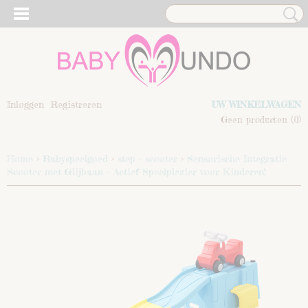
Inloggen
Registreren
UW WINKELWAGEN
Geen producten
(0)
Home
>
Babyspeelgoed
>
step - scooter
>
Sensorische Integratie
Scooter met Glijbaan – Actief Speelplezier voor Kinderen!