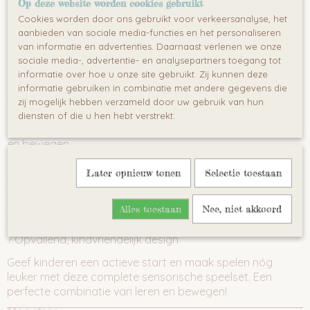
Op deze website worden cookies gebruikt
om kinderen actief te laten spelen terwijl ze hun
motorische vaardigheden verbeteren. Dankzij het slimme
Cookies worden door ons gebruikt voor verkeersanalyse, het
ontwerp kunnen kinderen rijden, klimmen en glijden –
aanbieden van sociale media-functies en het personaliseren
van informatie en advertenties. Daarnaast verlenen we onze
perfect voor urenlang veilig speelplezier.
sociale media-, advertentie- en analysepartners toegang tot
Deze kleurrijke speelset helpt bij het ontwikkelen van
informatie over hoe u onze site gebruikt. Zij kunnen deze
balans, coördinatie en zelfvertrouwen. Ideaal voor zowel
informatie gebruiken in combinatie met andere gegevens die
thuisgebruik als kinderdagverblijven, scholen en
zij mogelijk hebben verzameld door uw gebruik van hun
speelhoeken. Het stevige materiaal zorgt voor stabiliteit
diensten of die u hen hebt verstrekt.
en duurzaamheid, zodat kinderen veilig kunnen ontdekken
en bewegen.
Waarom kiezen voor deze sensorische scooter?
Later opnieuw tonen
Selectie toestaan
? Stimuleert motorische en sensorische ontwikkeling
? Multifunctioneel: rijden, klimmen en glijden
Alles toestaan
Nee, niet akkoord
? Stevige en veilige constructie
? Geschikt voor binnen en buiten
? Opvallend, kindvriendelijk design
Geef kinderen een actieve start en maak spelen nóg
leuker met deze complete sensorische speelset. Een
perfecte combinatie van leren en bewegen!