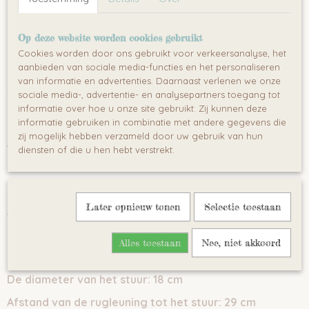
Ruime opbergruimte onder de stoel
Zwenkbare voorwielen
Op deze website worden cookies gebruikt
Bescherming tegen kantelen
Cookies worden door ons gebruikt voor verkeersanalyse, het
aanbieden van sociale media-functies en het personaliseren
van informatie en advertenties. Daarnaast verlenen we onze
sociale media-, advertentie- en analysepartners toegang tot
Technische data:
informatie over hoe u onze site gebruikt. Zij kunnen deze
Leeftijdscategorie:
12-36 maanden
informatie gebruiken in combinatie met andere gegevens die
zij mogelijk hebben verzameld door uw gebruik van hun
Afmetingen:
62x27x44 cm
diensten of die u hen hebt verstrekt.
Gewicht:
2,9 kg
Gewichtslimiet:
25 kg
Later opnieuw tonen
Selectie toestaan
Afmetingen zitting:
18x24cm
Hoogte rugleuning: 17
cm
Alles toestaan
Nee, niet akkoord
Zithoogte:
27 cm
De diameter van het stuur:
18 cm
Afstand van de rugleuning tot het stuur:
29 cm