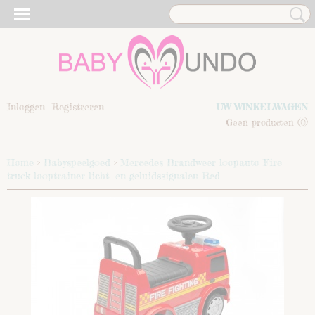
Inloggen
Registreren
UW WINKELWAGEN
Geen producten
(0)
Home
>
Babyspeelgoed
>
Mercedes Brandweer loopauto Fire
truck looptrainer licht- en geluidssignalen Red