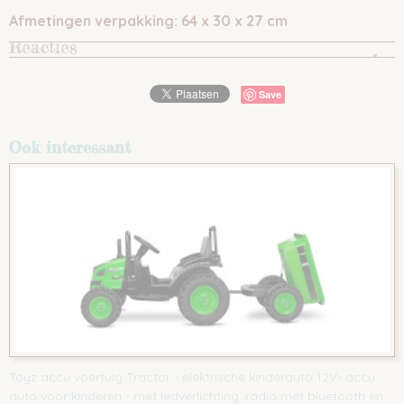
Afmetingen verpakking:
64 x
30
x 27 cm
Reacties
Save
Ook interessant
Toyz accu voertuig Tractor - elektrische kinderauto 12V- accu
auto voor kinderen - met ledverlichting, radio met bluetooth en