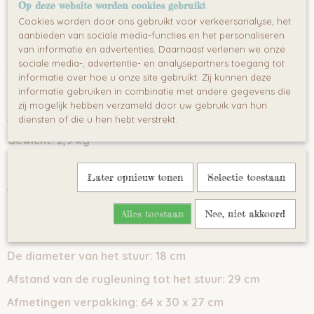
Op deze website worden cookies gebruikt
Zwenkbare voorwielen
Cookies worden door ons gebruikt voor verkeersanalyse, het
Bescherming tegen kantelen
aanbieden van sociale media-functies en het personaliseren
van informatie en advertenties. Daarnaast verlenen we onze
sociale media-, advertentie- en analysepartners toegang tot
Technische data:
informatie over hoe u onze site gebruikt. Zij kunnen deze
informatie gebruiken in combinatie met andere gegevens die
Leeftijdscategorie:
12-36 maanden
zij mogelijk hebben verzameld door uw gebruik van hun
Afmetingen:
62x27x44 cm
diensten of die u hen hebt verstrekt.
Gewicht:
2,9 kg
Gewichtslimiet:
25 kg
Later opnieuw tonen
Selectie toestaan
Afmetingen zitting:
18x24cm
Hoogte rugleuning: 17
cm
Alles toestaan
Nee, niet akkoord
Zithoogte:
27 cm
De diameter van het stuur:
18 cm
Afstand van de rugleuning tot het stuur:
29 cm
Afmetingen verpakking:
64 x
30
x 27 cm