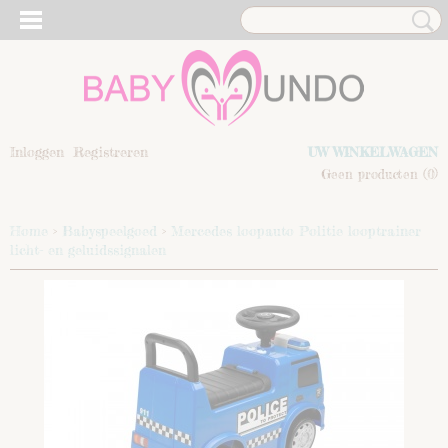
Inloggen
Registreren
UW WINKELWAGEN
Geen producten
(0)
Home
>
Babyspeelgoed
>
Mercedes loopauto Politie looptrainer
licht- en geluidssignalen