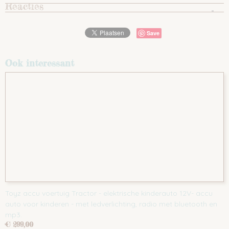
Reacties
Save
Ook interessant
Toyz accu voertuig Tractor - elektrische kinderauto 12V- accu
auto voor kinderen - met ledverlichting, radio met bluetooth en
mp3.
€ 299,00