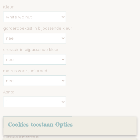
Kleur
garderobekast in bijpassende kleur
dressoir in bijpassende kleur
matras voor juniorbed
Aantal
IN WINKELWAGEN
Cookies toestaan Opties
Omschrijving