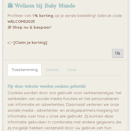
De
Lorelli Maxi Plus 5 in 1 combi ledikant
is dé ideale
🛍 Welkom bij Baby Mundo
oplossing voor ouders die een
multifunctionele en
meegroeiende babykamer
zoeken. Dit unieke ontwerp
Profiteer van 5
% korting
op je eerste bestelling! Gebruik code:
combineert stijl, veiligheid en praktisch gebruiksgemak.
WELCOME2025
🎁
Shop nu & bespaar!
Het bed groeit mee met je kind en kan eenvoudig worden
omgevormd tot een
juniorbed, bureau, commode,
nachtkastje en ledikant
.
👉
[Claim je korting]
Belangrijkste kenmerken van de Lorelli Maxi
Ok
Plus 5 in 1
Toestemming
Details
Over
Ledikant
(167 x 72 x 104 cm) – Binnenmaat 110 x 63
cm, exclusief matras
Op deze website worden cookies gebruikt
Schommelsysteem
– Rustgevende wiegfunctie, met
Cookies worden door ons gebruikt voor verkeersanalyse, het
vergrendeloptie voor extra veiligheid
aanbieden van sociale media-functies en het personaliseren
van informatie en advertenties. Daarnaast verlenen we onze
In hoogte verstelbaar matras
– 3 standen om
sociale media-, advertentie- en analysepartners toegang tot
rugklachten te voorkomen
informatie over hoe u onze site gebruikt. Zij kunnen deze
informatie gebruiken in combinatie met andere gegevens die
Commode
– Met 3 ruime lades en plek om je baby te
zij mogelijk hebben verzameld door uw gebruik van hun