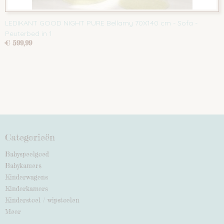
LEDIKANT GOOD NIGHT PURE Bellamy 70X140 cm - Sofa -
Peuterbed in 1
€ 599,99
Categorieën
Babyspeelgoed
Babykamers
Kinderwagens
Kinderkamers
Kinderstoel / wipstoelen
Meer