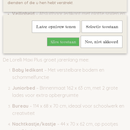
verschonen
diensten of die u hen hebt verstrekt.
Veiligheid
– Afsluitbaar ledikant met platte spijlen en
2 verwijderbare spijlen
Later opnieuw tonen
Selectie toestaan
Materiaal
– Hoogwaardige 18 mm melamine
spaanplaat
Alles toestaan
Nee, niet akkoord
5-in-1 transformatie
De Lorelli Maxi Plus groeit jarenlang mee:
Baby ledikant
– Met verstelbare bodem en
schommelfunctie
Juniorbed
– Binnenmaat 162 x 63 cm, met 2 grote
lades voor extra opbergruimte
Bureau
– 114 x 68 x 70 cm, ideaal voor schoolwerk en
creativiteit
Nachtkastje/kastje
– 44 x 70 x 62 cm, op pootjes