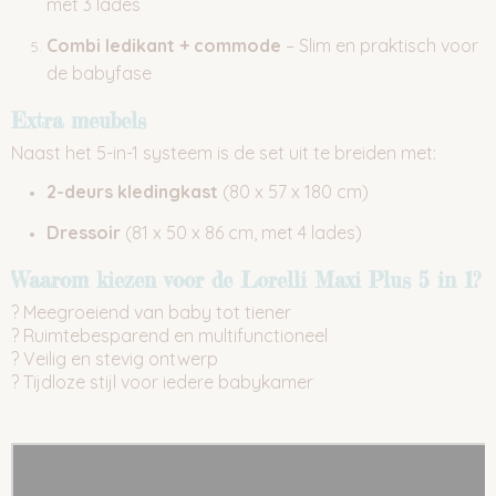
met 3 lades
Combi ledikant + commode
– Slim en praktisch voor
de babyfase
Extra meubels
Naast het 5-in-1 systeem is de set uit te breiden met:
2-deurs kledingkast
(80 x 57 x 180 cm)
Dressoir
(81 x 50 x 86 cm, met 4 lades)
Waarom kiezen voor de Lorelli Maxi Plus 5 in 1?
? Meegroeiend van baby tot tiener
? Ruimtebesparend en multifunctioneel
? Veilig en stevig ontwerp
? Tijdloze stijl voor iedere babykamer