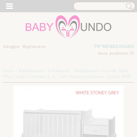
Inloggen
Registreren
UW WINKELWAGEN
Geen producten
(0)
Home
>
Babykamers
>
Ledikanten / Babykamers
>
Lorelli Maxi
Plus Combi Ledikant 5 in 1 met Schommelsysteem (model 2025)