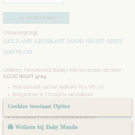
IN WINKELWAGEN
Omschrijving
BELLAMY LEDIKANT GOOD NIGHT GREY
140X70 CM
Ledikant, Peuterbed & Bankje met bovenaan de tekst
GOOD NIGHT grey
Matrasmaat van het ledikant 70 x 140 cm
Babykamer In 3 hoogtes verstelbaar
Een babykamer met ruime lade onderin voorzien van
Cookies toestaan Opties
een soft-close systeem
Een ledikant met 2 afneembare latten
Beste kwaliteit massief hout in combinatie met
🛍 Welkom bij Baby Mundo
hoogwaardig MDF