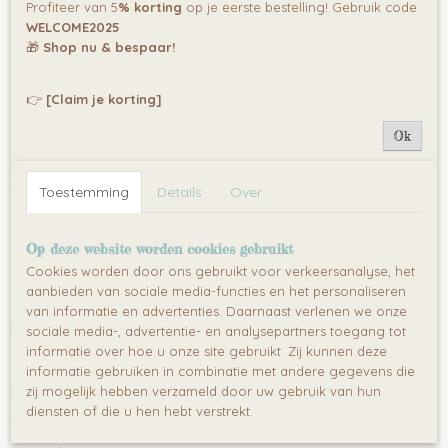
Profiteer van 5
% korting
op je eerste bestelling! Gebruik code:
Afmetingen voor Matras: breedte: 70cm / lengte: 140
WELCOME2025
cm
🎁
Shop nu & bespaar!
Inclusief een klein schotje om het bed om te bouwen (
tweede schotje los verkrijgbaar )
👉
[Claim je korting]
Kwaliteit wordt gegarandeerd door de EN 716-1, 2 & 3
Ok
Europese certificaten.
Ledikant 70x140 cm:
Toestemming
Details
Over
- Breedte: 77,6 cm
Op deze website worden cookies gebruikt
- Lengte: 152 cm
Cookies worden door ons gebruikt voor verkeersanalyse, het
- Hoogte: 109 cm
aanbieden van sociale media-functies en het personaliseren
van informatie en advertenties. Daarnaast verlenen we onze
Commode 3 lades:
sociale media-, advertentie- en analysepartners toegang tot
informatie over hoe u onze site gebruikt. Zij kunnen deze
informatie gebruiken in combinatie met andere gegevens die
Afmetingen:
zij mogelijk hebben verzameld door uw gebruik van hun
diensten of die u hen hebt verstrekt.
- Hoogte: 102 cm