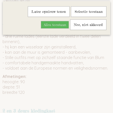
- Breedte: 90 cm
- Diepte: 51 cm
Later opnieuw tonen
Selectie toestaan
Commode 4 lades
Alles toestaan
Nee, niet akkoord
- drie ruime lades (eerste lade verdeeld in twee delen
binnenin),
- hij kan een wisselaar zijn geïnstalleerd,
- kan aan de muur is gemonteerd - aanbevolen,
- Stille outfits met op zichzelf staande functie van Blum
- comfortabele handgemaakte handvatten,
- voldoet aan de Europese normen en veiligheidsnormen.
Afmetingen:
heoogte: 90
diepte: 51
breedte 120
2 en 3 deurs kledingkast