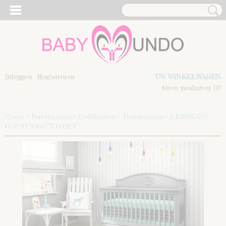
Inloggen
Registreren
UW WINKELWAGEN
Geen producten
(0)
Home
>
Babykamers
>
Ledikanten / Babykamers
>
LEDIKANT
GOOD NIGHT GREY