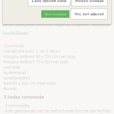
Later opnieuw tonen
Selectie toestaan
Collectie is gemaakt van MDF, wit en mfc en in wit
geschilderd
Alles toestaan
Nee, niet akkoord
In de Marylou collectie zijn de volgende meubels
beschikbaar:
-Commode
-Garderobe kast, 2- en 3-deurs
-Marylou ledikant 60 x 120 cm met lade
-Marylou ledikant 70 x 140 met lade
-wandrek
-boekenkast
-speelgoedkist
-bed 90 x 200 cm (met lade)
-Bureau
3 lades commode
- 3 ruime lades
- stille geleiderails met de zelfsluitende functie van Haffele