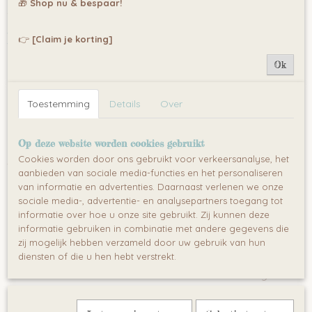
🎁
Shop nu & bespaar!
Omschrijving
BELLAMY MARYLOU LEDIKANT
👉
[Claim je korting]
Ok
Toestemming
Details
Over
Klassieke en elegante collectie met een frisse delicate
look verrijkt met zilveren knoppen.
Op deze website worden cookies gebruikt
De collectie voldoet aan alle Europese normen voor de
Cookies worden door ons gebruikt voor verkeersanalyse, het
veiligheid er zijn alleen veilige materialen gebruikt in het
aanbieden van sociale media-functies en het personaliseren
productieproces zoals:
van informatie en advertenties. Daarnaast verlenen we onze
sociale media-, advertentie- en analysepartners toegang tot
De verf die gebruikt is voor de afwerking is veilig voor
informatie over hoe u onze site gebruikt. Zij kunnen deze
de
baby
, kras-bestand en zal na verloop van tijd niet
informatie gebruiken in combinatie met andere gegevens die
vergelen.
zij mogelijk hebben verzameld door uw gebruik van hun
Alle lade's zijn voorzien van een zelfsluitend
diensten of die u hen hebt verstrekt.
mechanisme met rem functie wat er voor zorgt dat
de vingers van uw
baby
er niet tussen komen