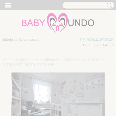
Inloggen
Registreren
UW WINKELWAGEN
Geen producten
(0)
Home
>
Babykamers
>
Ledikanten / Babykamers
>
MARYLOU
LEDIKANT MET COMMODE