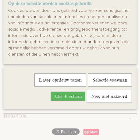
Op deze website worden cookies gebruikt
Belangrijkste functies:
Cookies worden door ons gebruikt voor verkeersanalyse, het
matras in 3 niveaus te verstellen
aanbieden van sociale media-functies en het personaliseren
om te bouwen tot peuterbed en Sofa
van informatie en advertenties. Daarnaast verlenen we onze
sociale media-, advertentie- en analysepartners toegang tot
beschermende plastic bijtrand ter bescherming van
informatie over hoe u onze site gebruikt. Zij kunnen deze
gevoelige tanden en tandvlees.
informatie gebruiken in combinatie met andere gegevens die
inclusief 2 kleine schotjes
zij mogelijk hebben verzameld door uw gebruik van hun
matras afmetingen 70 x 140 cm (niet meegeleverd)
diensten of die u hen hebt verstrekt.
Grenen hout
kleur wit
Afmeting
Later opnieuw tonen
Selectie toestaan
Breedte: 77cm
Alles toestaan
Nee, niet akkoord
Hoogte: 94.5 cm
lengt: 143.6cm
Reacties
Save