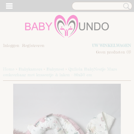
Inloggen
Registreren
UW WINKELWAGEN
Geen producten
(0)
Home
>
Babykamers
>
Babynest
>
Quilola BabyNestje Mars
omkeerbaar met kussentje & laken - 86x50 cm