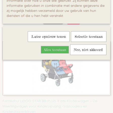
informatie over hoe u onze site gebruikt. Zij kunnen deze
babynestje
informatie gebruiken in combinatie met andere gegevens die
Reacties
zij mogelijk hebben verzameld door uw gebruik van hun
diensten of die u hen hebt verstrekt.
Save
Ook interessant
Later opnieuw tonen
Selectie toestaan
Alles toestaan
Nee, niet akkoord
Familidoo LIDOO STAR BB PLUS 4-zits Kinderwagen – Dé
Meerlingwagen voor Kinderopvang, Gastouders en
Kinderdagverblijven