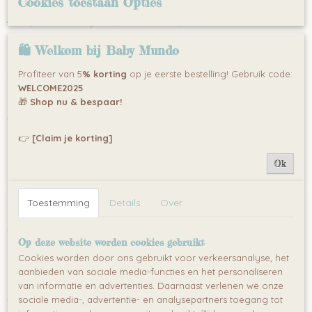
Cookies toestaan Opties
€ 39,99
€ 49,99
(inclusief btw 21%)
✘
Niet op voorraad
🛍 Welkom bij Baby Mundo
Profiteer van 5
% korting
op je eerste bestelling! Gebruik code:
Omschrijving
WELCOME2025
Quilola babynest
🎁
Shop nu & bespaar!
Wil jij jouw baby lekker bij je in de buurt laten slapen als jij lekker op
de bank een boek leest? Of doet jouw baby wel eens een dutje in
👉
[Claim je korting]
de box? Dan is het babynestje een goede oplossing om uw kindje
heerlijk te laten slapen
Ok
Een babynestje biedt geborgenheid en bescherming.
Toestemming
Details
Over
Omkeerbaar design voor een andere look
100% katoenen met polyester vulling
Op deze website worden cookies gebruikt
Geschikt vanaf geboorte tot ongeveer 4 maanden
Cookies worden door ons gebruikt voor verkeersanalyse, het
Met strikken om vast te binden.
aanbieden van sociale media-functies en het personaliseren
Inclusief klein kussentje & laken voor extra comfort
van informatie en advertenties. Daarnaast verlenen we onze
Binnenmaat 86 x 50 cm
sociale media-, advertentie- en analysepartners toegang tot
Veiligheidswaarschuwing:
Laat uw baby nooit alleen in het