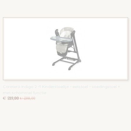
Caretero Indigo 2 -1 Kinderstoeltje - eetstoel - voedingstoel +
met schommel functie
€ 219,00
€ 299,00