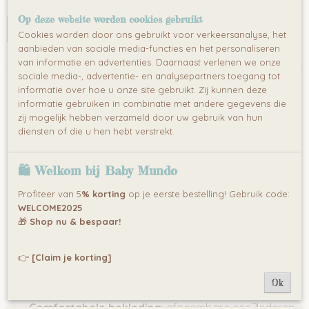
Op deze website worden cookies gebruikt
IN WINKELWAGEN
Cookies worden door ons gebruikt voor verkeersanalyse, het
aanbieden van sociale media-functies en het personaliseren
Specificaties
van informatie en advertenties. Daarnaast verlenen we onze
Omschrijving
sociale media-, advertentie- en analysepartners toegang tot
EAN code
Bill is een lichtgewicht, multifunctionele
2-in?1 kinderstoel
informatie over hoe u onze site gebruikt. Zij kunnen deze
3800151957782
die moeiteloos transformeert van een hoge eetstoel naar
informatie gebruiken in combinatie met andere gegevens die
een lage kinderstoel. Ideaal voor dagelijks gebruik met
zij mogelijk hebben verzameld door uw gebruik van hun
praktische functies die het voeren eenvoudig en veilig
diensten of die u hen hebt verstrekt.
maken.
🛍 Welkom bij Baby Mundo
Belangrijkste kenmerken
Multifunctioneel ontwerp
: gemakkelijk om te
Profiteer van 5
% korting
op je eerste bestelling! Gebruik code:
bouwen tot lage stoel door de onderste pootdelen te
WELCOME2025
verwijderen.
🎁
Shop nu & bespaar!
Verstelbaar dienblad
: dubbel blad, demonteerbaar
👉
[Claim je korting]
en instelbaar op drie afstanden (22?cm, 24?cm, 27?
cm).
Ok
Comfortabele bekleding
: afneembare eco?lederen