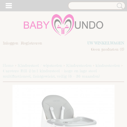
Inloggen
Registreren
UW WINKELWAGEN
Geen producten
(0)
Home
>
Kinderstoel / wipstoelen
>
Kinderstoelen
>
kinderstoelen
>
Caretero Bill 2-in-1 kinderstoel – hoge en lage stoel –
multifuctioneel, lichtgewicht, veilig (6 – 36 maanden)