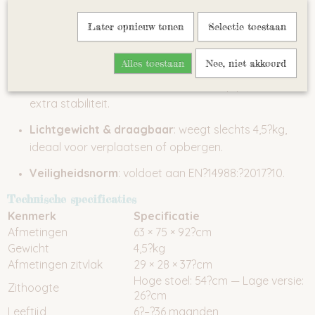
zitting – stijlvol én eenvoudig schoon te maken.
Later opnieuw tonen
Selectie toestaan
Veiligheid
: 5?punts gordel met extra pin onder
dienblad om te voorkomen dat kinderen eruit vallen.
Alles toestaan
Nee, niet akkoord
Extra comfort
: voetensteun en antislip poten voor
extra stabiliteit.
Lichtgewicht & draagbaar
: weegt slechts 4,5?kg,
ideaal voor verplaatsen of opbergen.
Veiligheidsnorm
: voldoet aan EN?14988:?2017?10.
Technische specificaties
Kenmerk
Specificatie
Afmetingen
63 × 75 × 92?cm
Gewicht
4,5?kg
Afmetingen zitvlak
29 × 28 × 37?cm
Hoge stoel: 54?cm — Lage versie:
Zithoogte
26?cm
Leeftijd
6?–?36 maanden